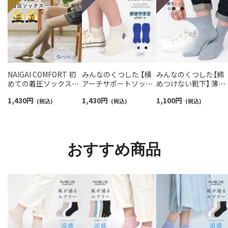
NAIGAI COMFORT 初
みんなのくつした 【横
みんなのくつした【締
めての着圧ソックスハ
アーチサポートソック
めつけない靴下】 薄手
イソックス レディース
ス】 足袋 ショート丈 エ
ハイゲージ 足口ふん
1,430
円
1,430
円
1,100
円
【365日最短翌日発送】
(税込)
イジングケア フットエ
(税込)
り オーガニックコッ
(税込)
90301033
イドソックス 日本製
ン混 クルー丈 ソック
03150028
レディース 日本製
03150019
おすすめ商品