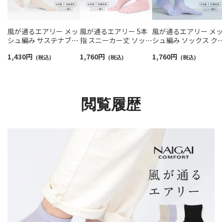
風が通るエアリー メッ
風が通るエアリー 5本
風が通るエアリー メ
シュ編み サステナブル
指 スニーカー丈 ソック
シュ編み ソックス ク
ショート丈 ソックス 消
ス 親指セパレート設計
ー丈 レディース
1,430
円
1,760
円
1,760
円
臭素材 レディース
(税込)
抗菌防臭 NAIGAI
(税込)
NAIGAI COMFORT
(税込)
NAIGAI COMFORT
COMFORT レディース
03022215
03022217
ソックス 03022213
閲覧履歴