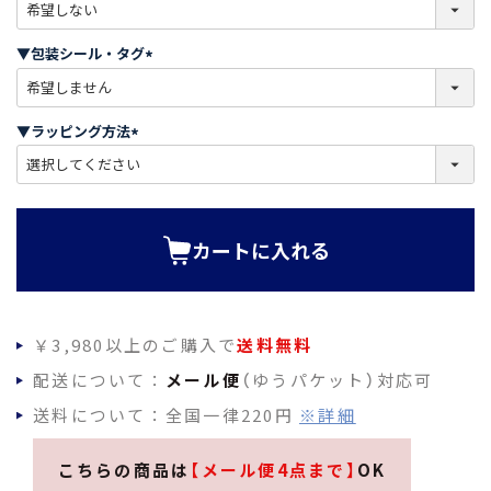
(
必
須
▼包装シール・タグ
)
(
必
須
▼ラッピング方法
)
(
必
須
)
カートに入れる
￥3,980以上のご購入で
送料無料
配送について：
メール便
（ゆうパケット）対応可
送料について：全国一律220円
※詳細
こちらの商品は
【メール便4点まで】
OK