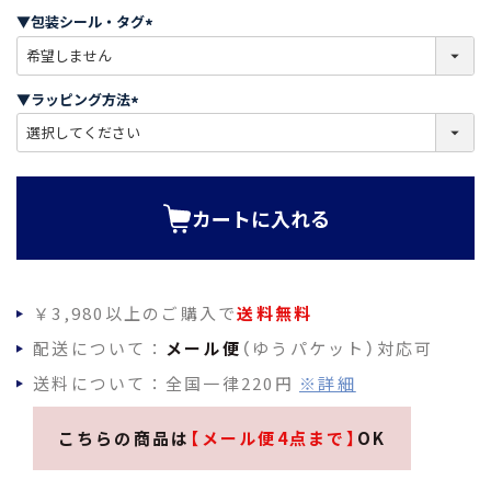
須
▼包装シール・タグ
)
(
必
須
▼ラッピング方法
)
(
必
須
)
カートに入れる
￥3,980以上のご購入で
送料無料
配送について：
メール便
（ゆうパケット）対応可
送料について：全国一律220円
※詳細
こちらの商品は
【メール便4点まで】
OK