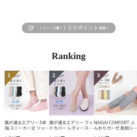
Ranking
風が通るエアリー 5本
風が通るエアリー フッ
NAIGAI COMFORT ふ
指 スニーカー丈 ソック
トカバー レディース
んわりガーゼ 肌側シ
ス 親指セパレート設計
NAIGAI COMFORT
ク 2重編み レッグ＆ア