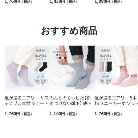
1,760
円
1,430
円
1,980
円
抗菌防臭 NAIGAI
(税込)
03022420
(税込)
ームウォーマー 日本
(税込)
COMFORT レディース
レディース 93072330
ソックス 03022213
おすすめ商品
風が通るエアリー サス
みんなのくつした【締
風が通るエアリー 5本
テナブル素材 ショート
めつけない靴下】 薄手
指 スニーカー丈 ソッ
丈 ソックス 涼感 メッ
ハイゲージ 足口ふんわ
ス 親指セパレート設
1,760
円
1,100
円
1,760
円
シュ 消臭素材 NAIGAI
(税込)
り オーガニックコット
(税込)
抗菌防臭 NAIGAI
(税込)
COMFORT レディース
ン混 クルー丈 ソックス
COMFORT レディース
03022216
レディース 日本製
ソックス 03022213
03150019