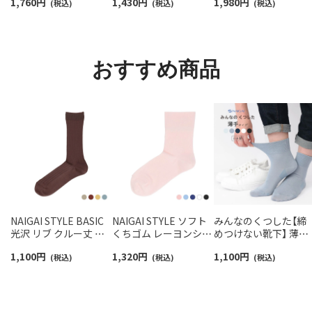
1,760
円
1,430
円
1,980
円
抗菌防臭 NAIGAI
(税込)
03022420
(税込)
ームウォーマー 日本
(税込)
COMFORT レディース
レディース 93072330
ソックス 03022213
おすすめ商品
NAIGAI STYLE BASIC
NAIGAI STYLE ソフト
みんなのくつした【締
光沢 リブ クルー丈 レ
くちゴム レーヨンシル
めつけない靴下】 薄手
ディース ソックス 日本
ク混 リュクスカフ 日本
ハイゲージ 足口ふん
1,100
円
1,320
円
1,100
円
製 03097220
(税込)
製 クルー丈 レディース
(税込)
り オーガニックコッ
(税込)
ソックス 03097500
ン混 クルー丈 ソック
レディース 日本製
03150019