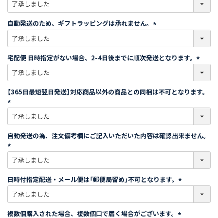
(
必
須
自動発送のため、ギフトラッピングは承れません。
)
(
必
須
宅配便 日時指定がない場合、2-4日後までに順次発送となります。
)
(
必
須
【365日最短翌日発送】対応商品以外の商品との同梱は不可となります。
)
(
必
須
自動発送の為、注文備考欄にご記入いただいた内容は確認出来ません。
)
(
必
須
日時付指定配送・メール便は「郵便局留め」不可となります。
)
(
必
須
複数個購入された場合、複数個口で届く場合がございます。