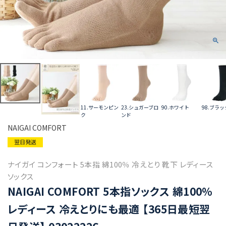
11.サーモンピン
23.シュガーブロ
90.ホワイト
98.ブラッ
ク
ンド
NAIGAI COMFORT
翌日発送
ナイガイ コンフォート 5本指 綿100％ 冷えとり 靴下 レディース
ソックス
NAIGAI COMFORT 5本指ソックス 綿100％
レディース 冷えとりにも最適 【365日最短翌