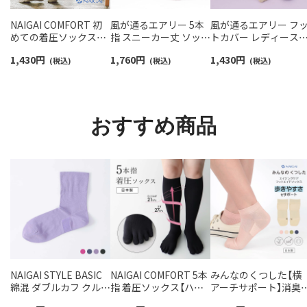
NAIGAI COMFORT 初
風が通るエアリー 5本
風が通るエアリー フ
めての着圧ソックスハ
指 スニーカー丈 ソック
トカバー レディース
イソックス レディース
ス 親指セパレート設計
NAIGAI COMFORT
1,430
円
1,760
円
1,430
円
【365日最短翌日発送】
(税込)
抗菌防臭 NAIGAI
(税込)
03022420
(税込)
90301033
COMFORT レディース
ソックス 03022213
おすすめ商品
NAIGAI STYLE BASIC
NAIGAI COMFORT 5本
みんなのくつした【横
綿混 ダブルカフ クルー
指 着圧ソックス【ハイ
アーチサポート】消臭
丈 レディース ソックス
ソックス】 レディース
サスティナブル ショ