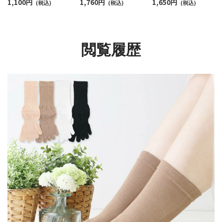
1,100
円
1,760
円
1,650
円
日本製 03097501
(税込)
日本製 【365日最短翌日
(税込)
ト丈 エイジングケア 
(税込)
発送】90301029
ットエイドソックス 
本製 03150027
閲覧履歴