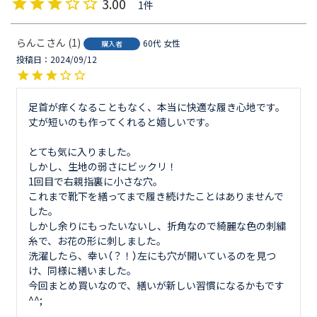
3.00
1
らんこ
1
60代
女性
購入者
投稿日
2024/09/12
足首が痒くなることもなく、本当に快適な履き心地です。

丈が短いのも作ってくれると嬉しいです。

とても気に入りました。

しかし、生地の弱さにビックリ！

1回目で右親指裏に小さな穴。

これまで靴下を繕ってまで履き続けたことはありませんで
した。

しかし余りにもったいないし、折角なので綺麗な色の刺繍
糸で、お花の形に刺しました。

洗濯したら、幸い（？！）左にも穴が開いているのを見つ
け、同様に繕いました。

今回まとめ買いなので、繕いが新しい習慣になるかもです
^^;
