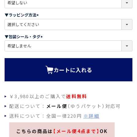
(
必
須
▼ラッピング方法
)
(
必
須
▼包装シール・タグ
)
(
必
須
)
カートに入れる
￥3,980以上のご購入で
送料無料
配送について：
メール便
（ゆうパケット）対応可
送料について：全国一律220円
※詳細
こちらの商品は
【メール便4点まで】
OK