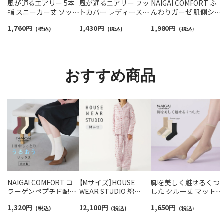
風が通るエアリー 5本
風が通るエアリー フッ
NAIGAI COMFORT ふ
指 スニーカー丈 ソック
トカバー レディース
んわりガーゼ 肌側シ
ス 親指セパレート設計
NAIGAI COMFORT
ク 2重編み レッグ＆ア
1,760
円
1,430
円
1,980
円
抗菌防臭 NAIGAI
(税込)
03022420
(税込)
ームウォーマー 日本
(税込)
COMFORT レディース
レディース 93072330
ソックス 03022213
おすすめ商品
NAIGAI COMFORT コ
【Mサイズ】HOUSE
脚を美しく魅せるくつ
ラーゲンペプチド配合
WEAR STUDIO 綿
した クルー丈 マット
FILAGEN ワイドくちゴ
100％ 2重ガーゼ 起毛
イプ NAIGAI
1,320
円
12,100
円
1,650
円
ム クルー丈 ソックス
(税込)
プリント レインドロッ
(税込)
COMFORT レディース
(税込)
レディース 03022501
プ 前ボタン 長袖 長丈
ストッキングソックス