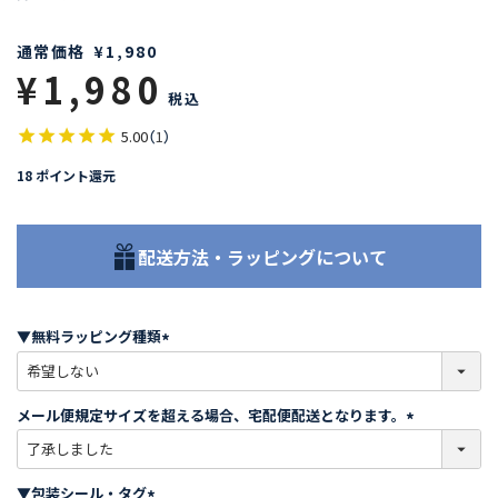
通常価格
¥
1,980
¥
1,980
税込
5.00
（
1
）
18
ポイント還元
配送方法・ラッピングについて
▼無料ラッピング種類
(
必
須
メール便規定サイズを超える場合、宅配便配送となります。
)
(
必
須
▼包装シール・タグ