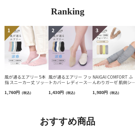
Ranking
風が通るエアリー 5本
風が通るエアリー フッ
NAIGAI COMFORT ふ
指 スニーカー丈 ソック
トカバー レディース
んわりガーゼ 肌側シ
ス 親指セパレート設計
NAIGAI COMFORT
ク 2重編み レッグ＆ア
1,760
円
1,430
円
1,980
円
抗菌防臭 NAIGAI
(税込)
03022420
(税込)
ームウォーマー 日本
(税込)
COMFORT レディース
レディース 93072330
ソックス 03022213
おすすめ商品