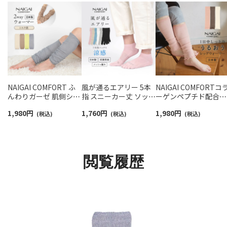
NAIGAI COMFORT ふ
風が通るエアリー 5本
NAIGAI COMFORTコ
んわりガーゼ 肌側シル
指 スニーカー丈 ソック
ーゲンペプチド配合
ク 2重編み レッグ＆ア
ス 親指セパレート設計
FILAGEN レーヨンシ
1,980
円
1,760
円
1,980
円
ームウォーマー 日本製
(税込)
抗菌防臭 NAIGAI
(税込)
ク混 レッグウォーマ
(税込)
レディース 93072330
COMFORT レディース
日本製 レディース
ソックス 03022213
03022504
閲覧履歴