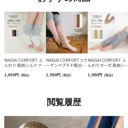
NAIGAI COMFORT ふ
NAIGAI COMFORTコラ
NAIGAI COMFORT ふ
んわり 肌側シルク ナイ
ーゲンペプチド配合
んわりガーゼ 肌側シ
トソックス オープント
FILAGEN レーヨンシル
ク 2重編み レッグ＆ア
1,650
円
1,980
円
1,980
円
ゥ トゥーレス ルームソ
(税込)
ク混 レッグウォーマー
(税込)
ームウォーマー 日本
(税込)
ックス 日本製 レディー
日本製 レディース
レディース 93072330
ス 93072343
03022504
閲覧履歴