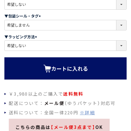
(
必
須
▼包装シール・タグ
)
(
必
須
▼ラッピング方法
)
(
必
須
)
カートに入れる
￥3,980以上のご購入で
送料無料
配送について：
メール便
（ゆうパケット）対応可
送料について：全国一律220円
※詳細
こちらの商品は
【メール便3点まで】
OK