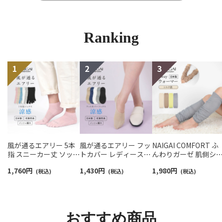
Ranking
風が通るエアリー 5本
風が通るエアリー フッ
NAIGAI COMFORT ふ
指 スニーカー丈 ソック
トカバー レディース
んわりガーゼ 肌側シ
ス 親指セパレート設計
NAIGAI COMFORT
ク 2重編み レッグ＆ア
1,760
円
1,430
円
1,980
円
抗菌防臭 NAIGAI
(税込)
03022420
(税込)
ームウォーマー 日本
(税込)
COMFORT レディース
レディース 93072330
ソックス 03022213
おすすめ商品