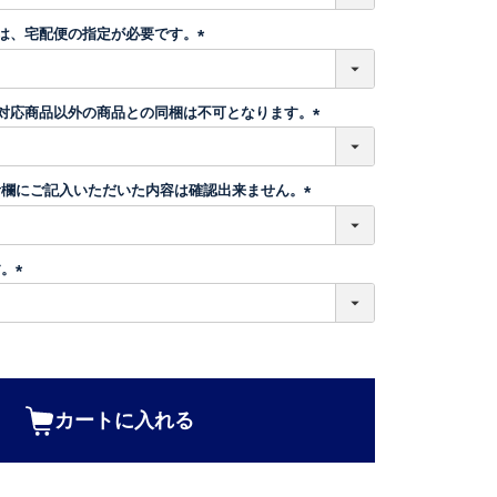
必
須
】は、宅配便の指定が必要です。
)
(
必
須
】対応商品以外の商品との同梱は不可となります。
)
(
必
須
考欄にご記入いただいた内容は確認出来ません。
)
(
必
須
す。
)
(
必
須
)
カートに入れる