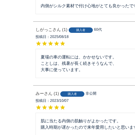
しがっこ
1
60代
購入者
投稿日
2025/08/18
夏場の車の運転には、かかせないです。

ことしは、残暑が長く続きそうなんで、

大事に使っています。
みー
1
非公開
購入者
投稿日
2023/10/07
肌に当たる内側の肌触りがよかったです。

購入時期が遅かったので来年愛用したいと思いま