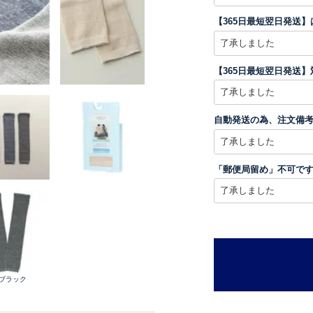
【365日最短翌日発送
【365日最短翌日発送
自動発送の為、注文備
「郵便局留め」不可で
.ブラック