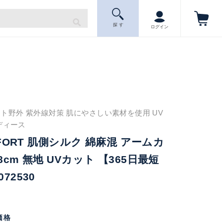
探 す
ログイン
ト野外 紫外線対策 肌にやさしい素材を使用 UV
ディース
OMFORT 肌側シルク 綿麻混 アームカ
8cm 無地 UVカット 【365日最短
72530
価格