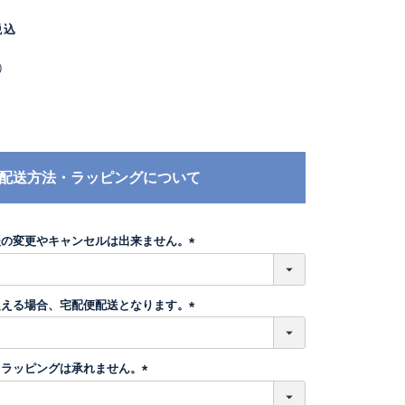
税込
）
配送方法・ラッピングについて
後の変更やキャンセルは出来ません。
(
必
須
超える場合、宅配便配送となります。
)
(
必
須
トラッピングは承れません。
)
(