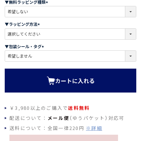
▼無料ラッピング種類
)
(
必
須
▼ラッピング方法
)
(
必
須
▼包装シール・タグ
)
(
必
須
)
カートに入れる
￥3,980以上のご購入で
送料無料
配送について：
メール便
（ゆうパケット）対応可
送料について：全国一律220円
※詳細