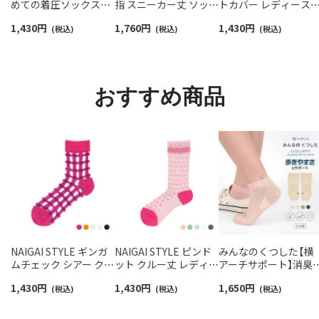
めての着圧ソックスハ
指 スニーカー丈 ソック
トカバー レディース
イソックス レディース
ス 親指セパレート設計
NAIGAI COMFORT
1,430
円
1,760
円
1,430
円
【365日最短翌日発送】
(税込)
抗菌防臭 NAIGAI
(税込)
03022420
(税込)
90301033
COMFORT レディース
ソックス 03022213
おすすめ商品
NAIGAI STYLE ギンガ
NAIGAI STYLE ピンド
みんなのくつした【横
ムチェック シアー クル
ット クルー丈 レディー
アーチサポート】消臭
ー丈 レディース ソック
ス ソックス 日本製
サスティナブル ショ
1,430
円
1,430
円
1,650
円
ス 日本製 03097115
(税込)
03097119
(税込)
ト丈 エイジングケア 
(税込)
ットエイドソックス 
本製 03150027