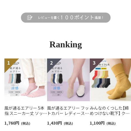
Ranking
風が通るエアリー 5本
風が通るエアリー フッ
みんなのくつした【締
指 スニーカー丈 ソック
トカバー レディース
めつけない靴下】 クル
ス 親指セパレート設計
NAIGAI COMFORT
ー丈 ふんわりガーゼ
1,760
円
1,430
円
1,100
円
抗菌防臭 NAIGAI
(税込)
03022420
(税込)
【20-22cm】【22-24cm
(税込)
COMFORT レディース
オーガニックコットン