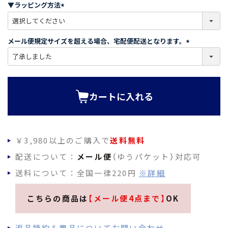
須
▼ラッピング方法
)
(
必
須
メール便規定サイズを超える場合、宅配便配送となります。
)
(
必
須
)
カートに入れる
￥3,980以上のご購入で
送料無料
配送について：
メール便
（ゆうパケット）対応可
送料について：全国一律220円
※詳細
こちらの商品は
【メール便4点まで】
OK