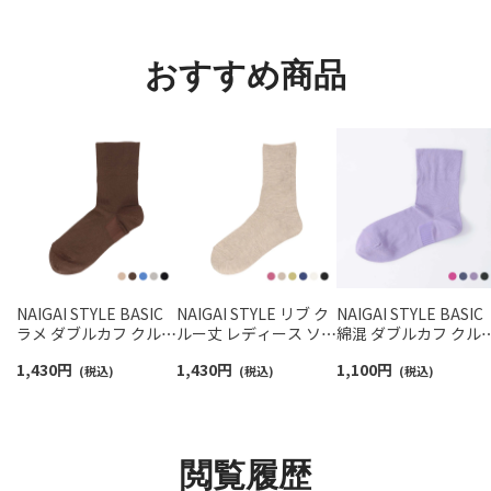
ソックス 03022213
混 03150001
おすすめ商品
NAIGAI STYLE BASIC
NAIGAI STYLE リブ ク
NAIGAI STYLE BASIC
ラメ ダブルカフ クルー
ルー丈 レディース ソッ
綿混 ダブルカフ クル
丈レディース ソックス
クス 03098224
丈 レディース ソック
1,430
円
1,430
円
1,100
円
03097502
(税込)
(税込)
日本製 03097501
(税込)
閲覧履歴