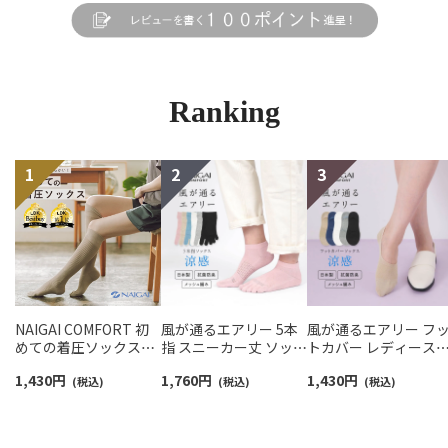
Ranking
NAIGAI COMFORT 初
風が通るエアリー 5本
風が通るエアリー フ
めての着圧ソックスハ
指 スニーカー丈 ソック
トカバー レディース
イソックス レディース
ス 親指セパレート設計
NAIGAI COMFORT
1,430
円
1,760
円
1,430
円
【365日最短翌日発送】
(税込)
抗菌防臭 NAIGAI
(税込)
03022420
(税込)
90301033
COMFORT レディース
ソックス 03022213