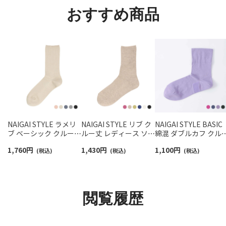
おすすめ商品
NAIGAI STYLE ラメリ
NAIGAI STYLE リブ ク
NAIGAI STYLE BASIC
ブ ベーシック クルー丈
ルー丈 レディース ソッ
綿混 ダブルカフ クル
レディース ソックス
クス 03098224
丈 レディース ソック
1,760
円
1,430
円
1,100
円
03098207
(税込)
(税込)
日本製 03097501
(税込)
閲覧履歴