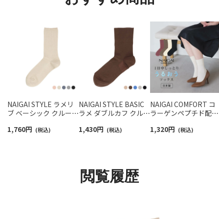
NAIGAI STYLE ラメリ
NAIGAI STYLE BASIC
NAIGAI COMFORT コ
ブ ベーシック クルー丈
ラメ ダブルカフ クルー
ラーゲンペプチド配合
レディース ソックス
丈レディース ソックス
FILAGEN ワイドくち
1,760
円
1,430
円
1,320
円
03098207
(税込)
03097502
(税込)
ム クルー丈 ソックス
(税込)
レディース 03022501
閲覧履歴