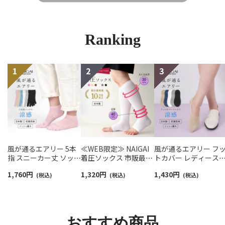
Ranking
風が通るエアリー 5本
≪WEB限定≫ NAIGAI
風が通るエアリー フ
指 スニーカー丈 ソック
着圧ソックス 市販最強
トカバー レディース
ス 親指セパレート設計
クラス オープントゥ 段
NAIGAI COMFORT
1,760
円
1,320
円
1,430
円
抗菌防臭 NAIGAI
(税込)
階圧力設計 強圧 足首
(税込)
03022420
(税込)
COMFORT レディース
40hPa （30mmHg） ふ
ソックス 03022213
くらはぎ30hPa 【365日
最短翌日発送】
93850002
おすすめ商品