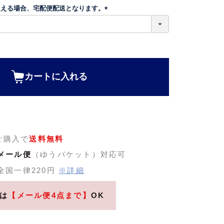
超える場合、宅配便配送となります。
(
必
須
)
カートに入れる
のご購入で
送料無料
メール便
（ゆうパケット）対応可
全国一律220円
※詳細
は
【メール便4点まで】
OK