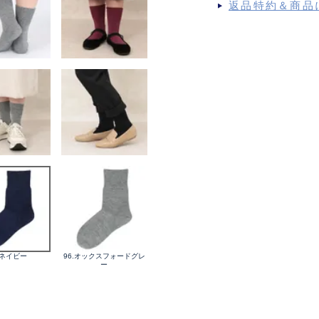
返品特約＆商品
.ネイビー
96.オックスフォードグレ
ー