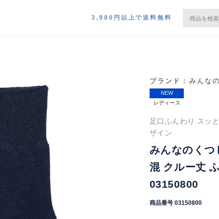
3,980円以上で送料無料
みんな
NEW
レディース
足口ふんわり スッ
ザイン
みんなのくつ
混 クルー丈 
03150800
商品番号
03150800