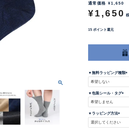
通常価格
¥
1,650
¥
1,650
15
ポイント還元
▼無料ラッピング種類
(
▼包装シール・タグ
)
(
必
須
▼ラッピング方法
)
(
必