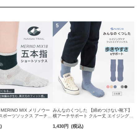
IL MERINO MIX メリノウー
みんなのくつした 【締めつけない靴下】
指 スポーツソックス アーチフ
横アーチサポート クルー丈 エイジングケ
ト メッシュ＆足底滑り止め
ア フットエイドソックス 足底パイル メ
)
1,430
円
(税込)
メンズ レディース 【365
ンズ レディース 03150024
90370010