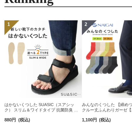
はかないくつした SUASIC（スアシッ
みんなのくつした 【締め
ク） スリム＆ワイドタイプ 抗菌防臭 ソ
クルー丈ふんわりガーゼ【24
ックス メンズ レディース 【365日最短翌
【26-28cm】足口ふんわ
880
円
(税込)
1,100
円
(税込)
日発送】 96405001
コットン 02422415