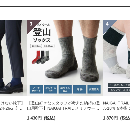
つけない靴下】
【登山好きなスタッフが考えた納得の登
NAIGAI TRA
-26cm】
山用靴下】NAIGAI TRAIL メリノウール
ル18％ 5本
り オーガニック
混 クルー丈 メンズ＆レディース 【365日
ィットサポー
1,430
円
(税込)
1,870
円
(税込
最短翌日発送】90301018
付 ショート丈 
日最短翌日発送】