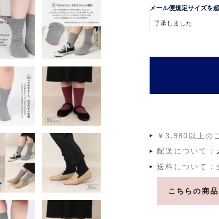
須
メール便規定サイズを
)
￥3,980以上
配送について：
送料について：
こちらの商品