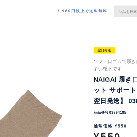
3,980円以上で送料無料
翌日発送
ソフト口ゴムで履き
多い靴下です
NAIGAI 
ット サポート
翌日発送】 038
商品番号
03894185
通常価格
¥
550
¥
550