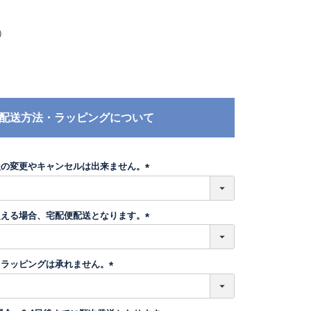
）
配送方法・ラッピングについて
後の変更やキャンセルは出来ません。
(
必
須
超える場合、宅配便配送となります。
)
(
必
須
トラッピングは承れません。
)
(
必
須