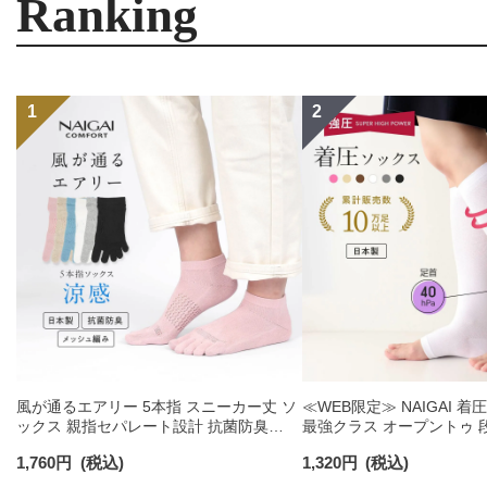
Ranking
風が通るエアリー 5本指 スニーカー丈 ソ
≪WEB限定≫ NAIGAI 
ックス 親指セパレート設計 抗菌防臭
最強クラス オープントゥ 
NAIGAI COMFORT レディース ソックス
強圧 足首40hPa （30mm
1,760
円
(税込)
1,320
円
(税込)
03022213
ぎ30hPa 【365日最短翌
93850002