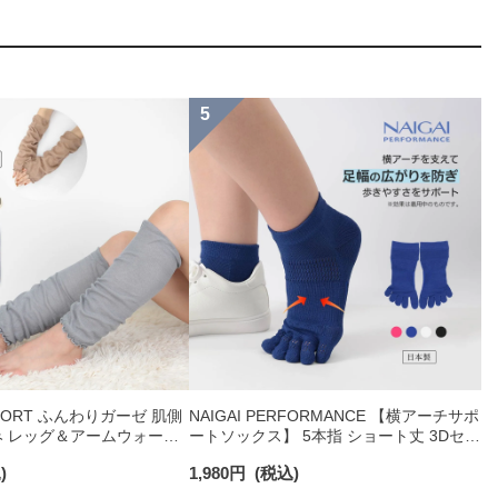
MFORT ふんわりガーゼ 肌側
NAIGAI PERFORMANCE 【横アーチサポ
み レッグ＆アームウォーマ
ートソックス】 5本指 ショート丈 3Dセパ
ース 93072330
レート 消臭糸使用 レディース 日本製
)
1,980
円
(税込)
03050110