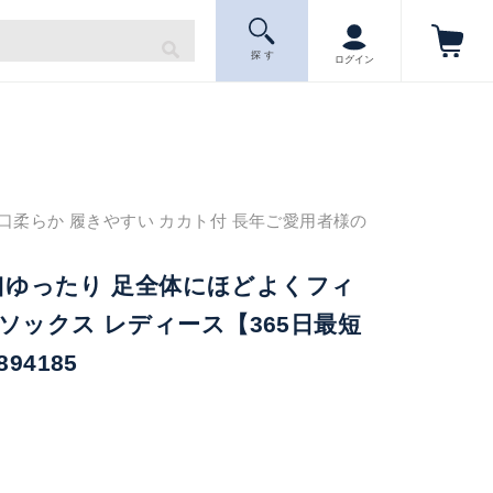
探 す
ログイン
口柔らか 履きやすい カカト付 長年ご愛用者様の
履き口ゆったり 足全体にほどよくフィ
ソックス レディース【365日最短
94185