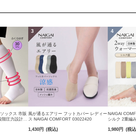
着圧ソックス 市販
風が通るエアリー フットカバー レディー
NAIGAI CO
段階圧力設計
ス NAIGAI COMFORT 03022420
シルク 2重編
Hg） ふくらは
ー 日本製 レディ
1,430
円
(税込)
1,980
円
(税込
日発送】