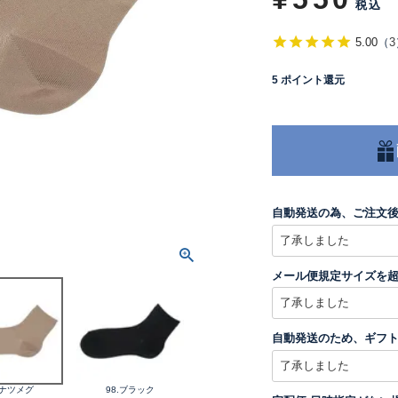
税込
5.00
（
3
5
ポイント還元
自動発送の為、ご注文
メール便規定サイズを
自動発送のため、ギフ
.ナツメグ
98.ブラック