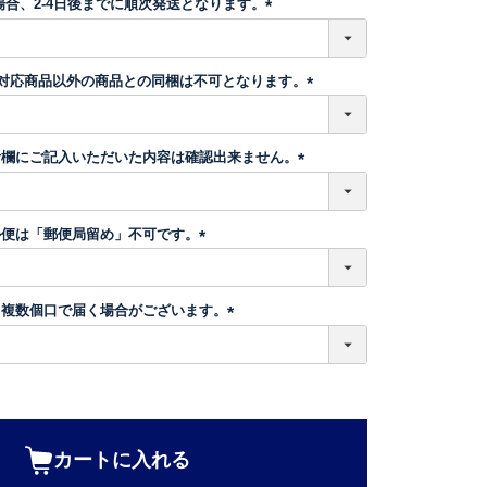
場合、2-4日後までに順次発送となります。
)
(
必
須
】対応商品以外の商品との同梱は不可となります。
)
(
必
須
考欄にご記入いただいた内容は確認出来ません。
)
(
必
須
ル便は「郵便局留め」不可です。
)
(
必
須
、複数個口で届く場合がございます。
)
(
必
須
)
カートに入れる