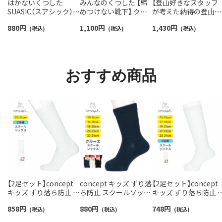
はかないくつした
みんなのくつした 【締
【登山好きなスタッフ
SUASIC（スアシック）
めつけない靴下】 クル
が考えた納得の登山用
スリム＆ワイドタイプ
ー丈ふんわりガーゼ
靴下】NAIGAI TRAIL 
880
円
1,100
円
1,430
円
抗菌防臭 ソックス メン
(税込)
【24-26cm】【26-28cm】
(税込)
リノウール混 クルー
(税込)
ズ レディース 【365日
足口ふんわり オーガニ
メンズ＆レディース
最短翌日発送】
ックコットン
【365日最短翌日発送】
96405001
02422415
90301018
おすすめ商品
【2足セット】concept
concept キッズ ずり落
【2足セット】concept
キッズ ずり落ち防止 ス
ち防止 スクールソック
キッズ ずり落ち防止 
クールソックス ハイソ
ス クルー丈 足首パール
クールソックス ハイ
858
円
880
円
748
円
ックス 足首パール編み
(税込)
編み かかと大きめ 直角
(税込)
ックス 足首パール編
(税込)
かかと大きめ 直角ヒー
ヒール【365日最短翌日
かかと大きめ 直角ヒ