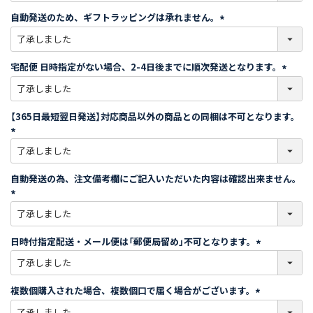
須
自動発送のため、ギフトラッピングは承れません。
)
(
必
須
宅配便 日時指定がない場合、2-4日後までに順次発送となります。
)
(
必
須
【365日最短翌日発送】対応商品以外の商品との同梱は不可となります。
)
(
必
須
自動発送の為、注文備考欄にご記入いただいた内容は確認出来ません。
)
(
必
須
日時付指定配送・メール便は「郵便局留め」不可となります。
)
(
必
須
複数個購入された場合、複数個口で届く場合がございます。
)
(