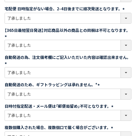
必
須
宅配便 日時指定がない場合、2-4日後までに順次発送となります。
)
(
必
須
【365日最短翌日発送】対応商品以外の商品との同梱は不可となります。
)
(
必
須
自動発送の為、注文備考欄にご記入いただいた内容は確認出来ません。
)
(
必
須
自動発送のため、ギフトラッピングは承れません。*
)
(
必
須
日時付指定配送・メール便は「郵便局留め」不可となります。
)
(
必
須
複数個購入された場合、複数個口で届く場合がございます。
)
(