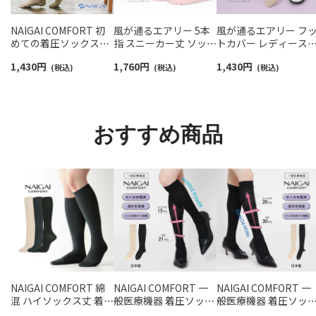
NAIGAI COMFORT 初
風が通るエアリー 5本
風が通るエアリー フ
めての着圧ソックスハ
指 スニーカー丈 ソック
トカバー レディース
イソックス レディース
ス 親指セパレート設計
NAIGAI COMFORT
1,430
円
1,760
円
1,430
円
【365日最短翌日発送】
(税込)
抗菌防臭 NAIGAI
(税込)
03022420
(税込)
90301033
COMFORT レディース
ソックス 03022213
おすすめ商品
NAIGAI COMFORT 綿
NAIGAI COMFORT 一
NAIGAI COMFORT 一
混 ハイソックス丈 着圧
般医療機器 着圧ソック
般医療機器 着圧ソッ
ソックス （25hPa） サポ
ス 段階圧力設計 足首
ス 段階圧力設計 足首