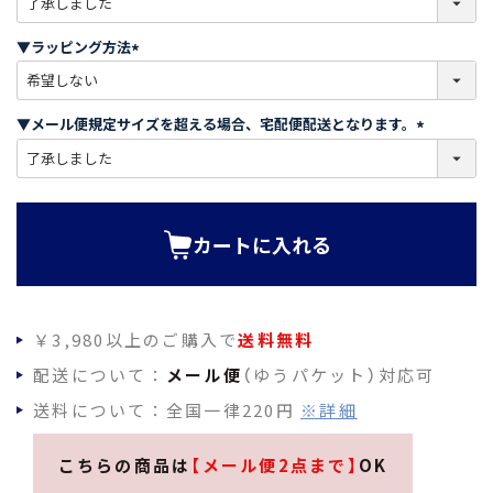
必
須
▼ラッピング方法
)
(
必
須
▼メール便規定サイズを超える場合、宅配便配送となります。
)
(
必
須
)
カートに入れる
￥3,980以上のご購入で
送料無料
配送について：
メール便
（ゆうパケット）対応可
送料について：全国一律220円
※詳細
こちらの商品は
【メール便2点まで】
OK