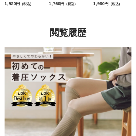
1,980
円
1,760
円
1,980
円
ートフィット レディー
(税込)
21hPa ふくらはぎ
(税込)
30hPa ふくらはぎ
(税込)
ス 引き締め効果 【365
15hPa レディース
20hPa レディース【36
日最短翌日発送】
【365日最短翌日発送】
日最短翌日発送】
03022390
03070325
03070326
閲覧履歴