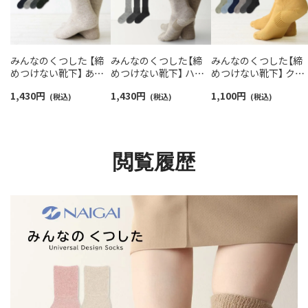
みんなのくつした 【締
みんなのくつした【締
みんなのくつした【締
めつけない靴下】 あた
めつけない靴下】 ハイ
めつけない靴下】 クル
たか毛混 クルー丈 ふん
クルー丈 あたたか毛混
ー丈 ふんわりガーゼ
1,430
円
1,430
円
1,100
円
わりガーゼ レディース
(税込)
ふんわりガーゼ ちょう
(税込)
【20-22cm】【22-24cm
(税込)
90360010
ど良い長さ 90361012
オーガニックコットン
混 03150001
閲覧履歴