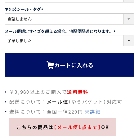
必
須
▼包装シール・タグ
)
(
必
須
メール便規定サイズを超える場合、宅配便配送となります。
)
(
必
須
)
カートに入れる
￥3,980以上のご購入で
送料無料
配送について：
メール便
（ゆうパケット）対応可
送料について：全国一律220円
※詳細
こちらの商品は
【メール便1点まで】
OK