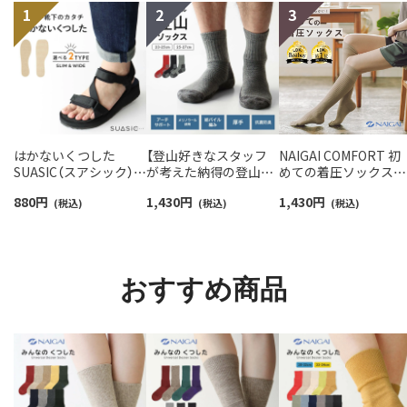
はかないくつした
【登山好きなスタッフ
NAIGAI COMFORT 初
SUASIC（スアシック）
が考えた納得の登山用
めての着圧ソックスハ
スリム＆ワイドタイプ
靴下】NAIGAI TRAIL メ
イソックス レディー
880
円
1,430
円
1,430
円
抗菌防臭 ソックス メン
(税込)
リノウール混 クルー丈
(税込)
【365日最短翌日発送】
(税込)
ズ レディース 【365日
メンズ＆レディース
90301033
最短翌日発送】
【365日最短翌日発送】
96405001
90301018
おすすめ商品