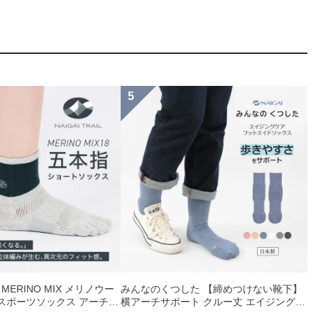
IL MERINO MIX メリノウー
みんなのくつした 【締めつけない靴下】
指 スポーツソックス アーチフ
横アーチサポート クルー丈 エイジングケ
ト メッシュ＆足底滑り止め
ア フットエイドソックス 足底パイル メ