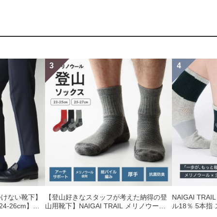
つけない靴下】
【登山好きなスタッフが考えた納得の登
NAIGAI TRA
-26cm】
山用靴下】NAIGAI TRAIL メリノウール
ル18％ 5本
り オーガニック
混 クルー丈 メンズ＆レディース 【365日
ィットサポー