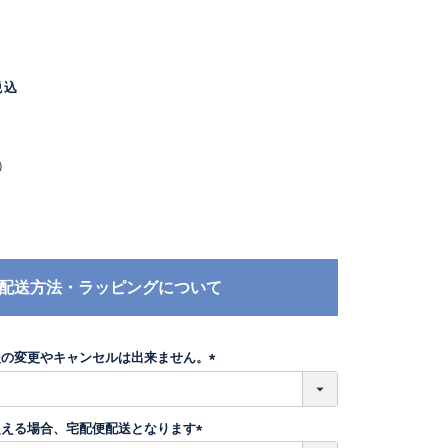
税込
）
配送方法・ラッピングについて
後の変更やキャンセルは出来ません。
(
必
須
超える場合、宅配便配送となります
)