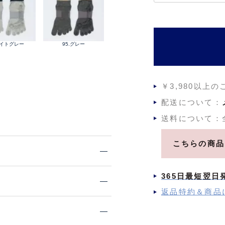
ライトグレー
95.グレー
￥3,980以上
配送について：
送料について：
こちらの商品
365日最短翌日
返品特約＆商品