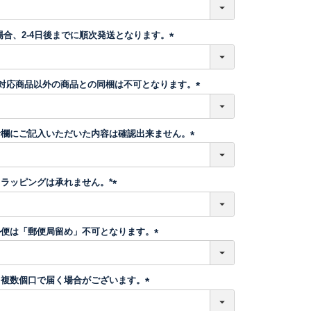
(
必
須
場合、2-4日後までに順次発送となります。
)
(
必
須
】対応商品以外の商品との同梱は不可となります。
)
(
必
須
考欄にご記入いただいた内容は確認出来ません。
)
(
必
須
ラッピングは承れません。*
)
(
必
須
ル便は「郵便局留め」不可となります。
)
(
必
須
、複数個口で届く場合がございます。
)
(
必