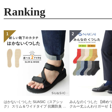
Ranking
はかないくつした SUASIC（スアシッ
みんなのくつした 【締め
ク） スリム＆ワイドタイプ 抗菌防臭 ソ
クルー丈ふんわりガーゼ【24
ックス メンズ レディース 【365日最短翌
【26-28cm】足口ふんわ