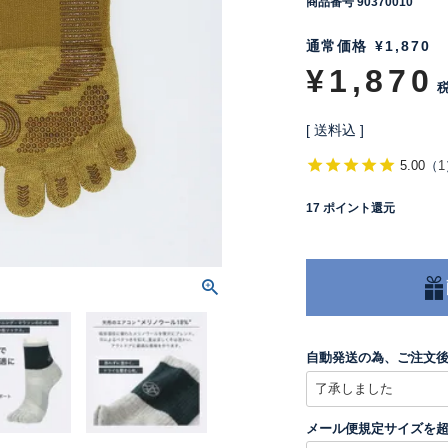
商品番号
90370010
通常価格
¥
1,870
¥
1,870
送料込
5.00
（
1
17
ポイント還元
自動発送の為、ご注文
メール便規定サイズを