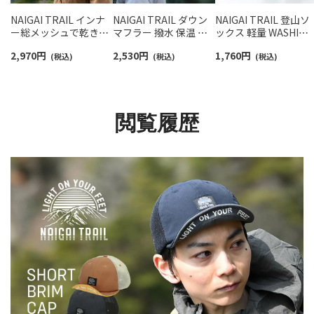
NAIGAI TRAIL インナ
NAIGAI TRAIL ダウン
NAIGAI TRAIL 登山ソ
ー総メッシュで乾き易
マフラー 撥水 保温 軽
ックス 軽量 WASHI
い メッシュハット 登山
量 防風 スポーツ 【365
PILEソックス 和紙糸
2,970
円
2,530
円
1,760
円
アウトドア 抗菌防臭加
(税込)
日最短翌日発送】
(税込)
（TAKUMI≪camifine&
(税込)
工 サイズ調整可能
90370804
reg;≫）使用 ショート
【365日最短翌日発送】
丈 アーチフィットサ
90370802
ート【365日最短翌日
送】 90370003
閲覧履歴