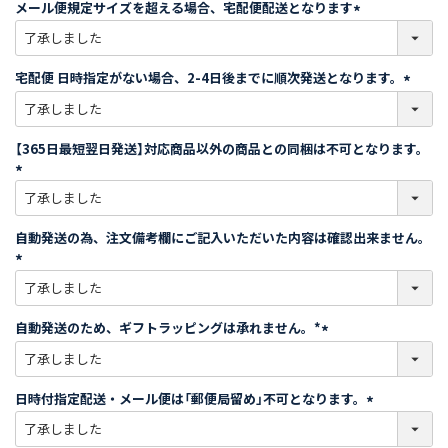
メール便規定サイズを超える場合、宅配便配送となります
)
(
必
須
宅配便 日時指定がない場合、2-4日後までに順次発送となります。
)
(
必
須
【365日最短翌日発送】対応商品以外の商品との同梱は不可となります。
)
(
必
須
自動発送の為、注文備考欄にご記入いただいた内容は確認出来ません。
)
(
必
須
自動発送のため、ギフトラッピングは承れません。*
)
(
必
須
日時付指定配送・メール便は「郵便局留め」不可となります。
)
(
必