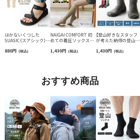
はかないくつした
NAIGAI COMFORT 初
【登山好きなスタッフ
SUASIC（スアシック）
めての着圧ソックスハ
が考えた納得の登山用
スリム＆ワイドタイプ
イソックス レディース
靴下】NAIGAI TRAIL 
880
円
1,430
円
1,430
円
抗菌防臭 ソックス メン
(税込)
【365日最短翌日発送】
(税込)
リノウール混 クルー
(税込)
ズ レディース 【365日
90301033
メンズ＆レディース
最短翌日発送】
【365日最短翌日発送】
96405001
90301018
おすすめ商品