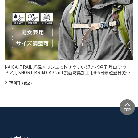
NAIGAI TRAIL 綿混メッシュで乾きやすい 短ツバ帽子 登山 アウト
ドア用 SHORT BRIM CAP 2nd 抗菌防臭加工 【365日最短翌日発送】
90370801
2,750
円
(税込)