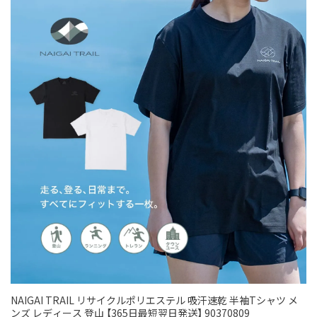
NAIGAI TRAIL リサイクルポリエステル 吸汗速乾 半袖Tシャツ メ
ンズ レディース 登山 【365日最短翌日発送】 90370809