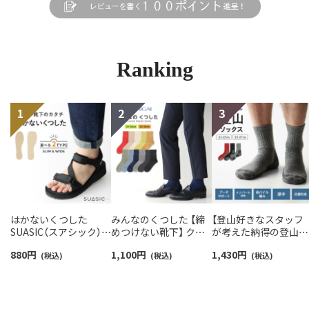
Ranking
はかないくつした
みんなのくつした 【締
【登山好きなスタッフ
SUASIC（スアシック）
めつけない靴下】 クル
が考えた納得の登山用
スリム＆ワイドタイプ
ー丈ふんわりガーゼ
靴下】NAIGAI TRAIL 
880
円
1,100
円
1,430
円
抗菌防臭 ソックス メン
(税込)
【24-26cm】【26-28cm】
(税込)
リノウール混 クルー
(税込)
ズ レディース 【365日
足口ふんわり オーガニ
メンズ＆レディース
最短翌日発送】
ックコットン
【365日最短翌日発送】
96405001
02422415
90301018