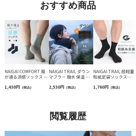
おすすめ商品
NAIGAI COMFORT 風
NAIGAI TRAIL ダウン
NAIGAI TRAIL 超軽量
が通る涼感ソックス 通
マフラー 撥水 保温 軽
和紙足袋ソックス
気性が良いガーゼ編み
量 防風 スポーツ 【365
（TAKUMI
1,430
円
2,530
円
1,760
円
ソフト口ゴム ショート
(税込)
日最短翌日発送】
(税込)
camifine&#174;） 足
(税込)
丈 ソックス メンズ
90370804
パイル編み ショート
02302511
日本製 【365日最短翌
発送】 90370005
閲覧履歴