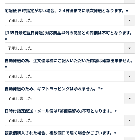
必
須
宅配便 日時指定がない場合、2-4日後までに順次発送となります。
)
(
必
須
【365日最短翌日発送】対応商品以外の商品との同梱は不可となります。
)
(
必
須
自動発送の為、注文備考欄にご記入いただいた内容は確認出来ません。
)
(
必
須
自動発送のため、ギフトラッピングは承れません。*
)
(
必
須
日時付指定配送・メール便は「郵便局留め」不可となります。
)
(
必
須
複数個購入された場合、複数個口で届く場合がございます。
)