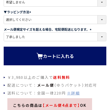
(
必
須
▼ラッピング方法
)
(
必
須
メール便規定サイズを超える場合、宅配便配送となります。
)
(
必
須
)
カートに入れる
￥3,980以上のご購入で
送料無料
配送について：
メール便
（ゆうパケット）対応可
送料について：全国一律220円
※詳細
こちらの商品は
【メール便4点まで】
OK