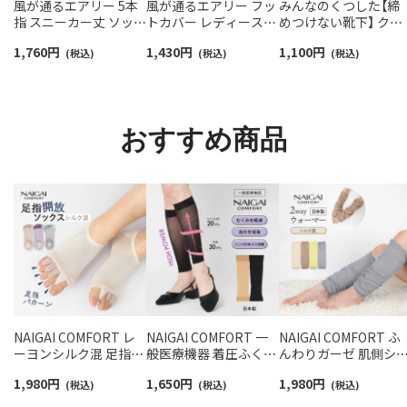
風が通るエアリー 5本
風が通るエアリー フッ
みんなのくつした【締
指 スニーカー丈 ソック
トカバー レディース
めつけない靴下】 クル
ス 親指セパレート設計
NAIGAI COMFORT
ー丈 ふんわりガーゼ
1,760
円
1,430
円
1,100
円
抗菌防臭 NAIGAI
(税込)
03022420
(税込)
【20-22cm】【22-24cm
(税込)
COMFORT レディース
オーガニックコットン
ソックス 03022213
混 03150001
おすすめ商品
NAIGAI COMFORT レ
NAIGAI COMFORT 一
NAIGAI COMFORT ふ
ーヨンシルク混 足指開
般医療機器 着圧ふくら
んわりガーゼ 肌側シ
放 カバーソックス ふわ
はぎサポーター 極薄 ハ
ク 2重編み レッグ＆ア
1,980
円
1,650
円
1,980
円
ふわパイル かかとシー
(税込)
イパワー 段階圧力設計
(税込)
ームウォーマー 日本
(税込)
ト付き ルームソックス
足首 30hPa ふくらはぎ
レディース 93072330