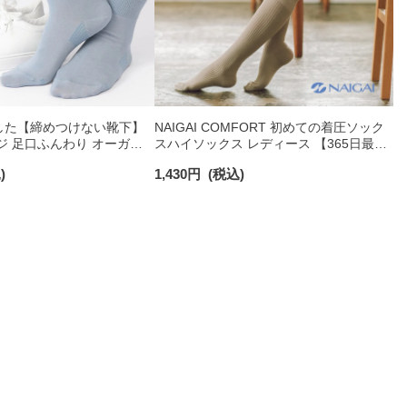
した【締めつけない靴下】
NAIGAI COMFORT 初めての着圧ソック
ジ 足口ふんわり オーガニ
スハイソックス レディース 【365日最短
 クルー丈 ソックス レデ
翌日発送】90301033
)
1,430
円
(税込)
3150019