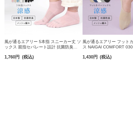
風が通るエアリー 5本指 スニーカー丈 ソ
風が通るエアリー フットカ
ックス 親指セパレート設計 抗菌防臭
ス NAIGAI COMFORT 030
NAIGAI COMFORT レディース ソックス
1,760
円
(税込)
1,430
円
(税込)
03022213