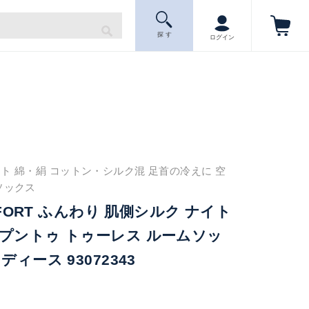
探 す
ログイン
ト 綿・絹 コットン・シルク混 足首の冷えに 空
ソックス
OMFORT ふんわり 肌側シルク ナイト
プントゥ トゥーレス ルームソッ
ディース 93072343