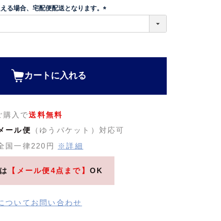
超える場合、宅配便配送となります。
(
必
須
)
カートに入れる
のご購入で
送料無料
メール便
（ゆうパケット）対応可
全国一律220円
※詳細
は
【メール便4点まで】
OK
についてお問い合わせ