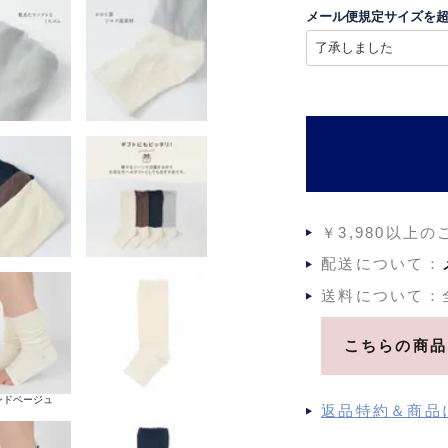
須
メール便規定サイズを
)
￥3,980以上
配送について：
送料について：
こちらの商品
サンドベージュ
返品特約＆商品