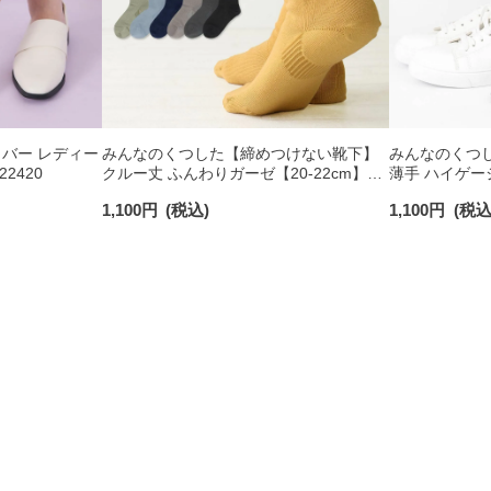
バー レディー
みんなのくつした【締めつけない靴下】
みんなのくつ
22420
クルー丈 ふんわりガーゼ【20-22cm】
薄手 ハイゲー
【22-24cm】オーガニックコットン混
ックコットン混
1,100
円
(税込)
1,100
円
(税込
03150001
ィース 日本製 0