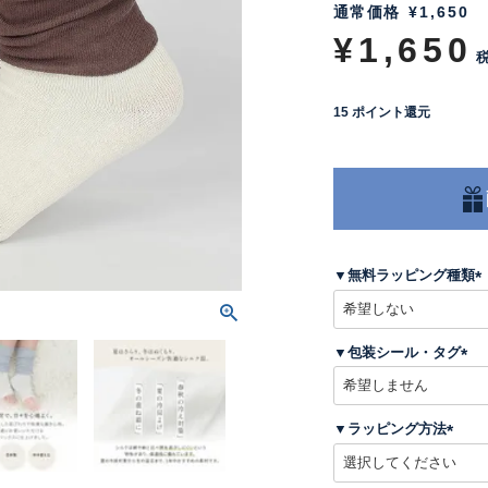
通常価格
¥
1,650
¥
1,650
15
ポイント還元
▼無料ラッピング種類
(
▼包装シール・タグ
)
(
必
須
▼ラッピング方法
)
(
必