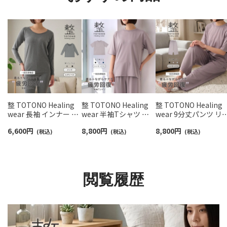
整 TOTONO Healing
整 TOTONO Healing
整 TOTONO Healing
wear 長袖 インナー T
wear 半袖Tシャツ リ
wear 9分丈パンツ リ
シャツ リカバリーウェ
カバリーウェア 疲労回
バリーウェア 疲労回
6,600
円
8,800
円
8,800
円
ア 疲労回復 遠赤外線
(税込)
復 遠赤外線 血行促進
(税込)
遠赤外線 血行促進 一
(税込)
血行促進 一般医療機器
一般医療機器 TERAX
医療機器 TERAX
TERAX TECHNOLOGY
TECHNOLOGY
TECHNOLOGY
LIGHT（テラックス テ
LIGHT（テラックス テ
LIGHT（テラックス テ
クノロジー ライト） メ
クノロジー ライト）ユ
クノロジー ライト）ユ
閲覧履歴
ンズ レディース
ニセックス 97321007
ニセックス 97321008
93327900