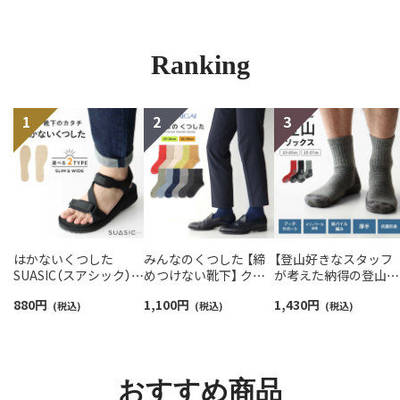
Ranking
はかないくつした
みんなのくつした 【締
【登山好きなスタッフ
SUASIC（スアシック）
めつけない靴下】 クル
が考えた納得の登山用
スリム＆ワイドタイプ
ー丈ふんわりガーゼ
靴下】NAIGAI TRAIL 
880
円
1,100
円
1,430
円
抗菌防臭 ソックス メン
(税込)
【24-26cm】【26-28cm】
(税込)
リノウール混 クルー
(税込)
ズ レディース 【365日
足口ふんわり オーガニ
メンズ＆レディース
最短翌日発送】
ックコットン
【365日最短翌日発送】
96405001
02422415
90301018
おすすめ商品