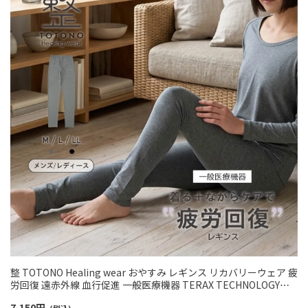
整 TOTONO Healing wear おやすみ レギンス リカバリーウェア 疲
労回復 遠赤外線 血行促進 一般医療機器 TERAX TECHNOLOGY
LIGHT（テラックス テクノロジー ライト）メンズ レディース
7,150
円