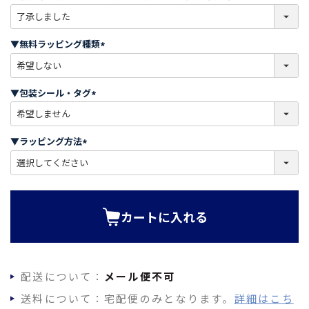
(
必
須
▼無料ラッピング種類
)
(
必
須
▼包装シール・タグ
)
(
必
須
▼ラッピング方法
)
(
必
須
)
カートに入れる
配送について：
メール便不可
送料について：宅配便のみとなります。
詳細はこち