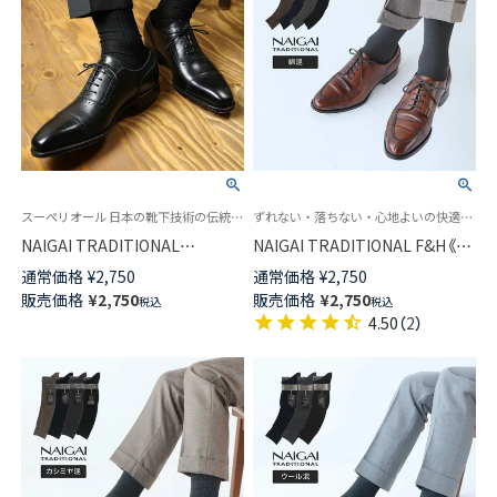
スーペリオール 日本の靴下技術の伝統と誇りを語る最高級の紳士靴下
ずれない・落ちない・心地よいの快適トリプルニット 男性 エフアンドエイチ
NAIGAI TRADITIONAL
NAIGAI TRADITIONAL F&H《綿
SUPERIOR 海島綿 シーアイラ
混》 ロングホーズ 部位で編み方
通常価格
¥
2,750
通常価格
¥
2,750
ンドコットン 綿100％ 最高級の
を変えたトリプルニット 無地
販売価格
¥
2,750
販売価格
¥
2,750
税込
税込
紳士靴下 無地リブ メンズ クル
ハイソックス メンズ 日本製
4.50
（
2
）
ー丈 ソックス 02392602
02392907