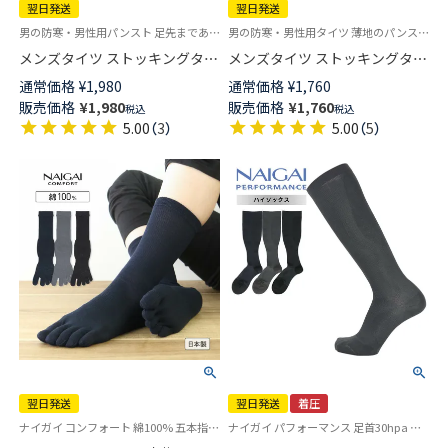
翌日発送
翌日発送
男の防寒・男性用パンスト 足先まであるから温か・前開きタイプ メンズストッキング ・ メンズタイツ 薄手 防寒 タイツ
男の防寒・男性用タイツ 薄地のパンスト素材 足先まであるから温か・前開きタイプ メンズストッキング ・ メンズタイツ 薄手 暖 インナー 日本製
メンズタイツ ストッキングタイ
メンズタイツ ストッキングタイ
プ【110デニール】 スムーフィッ
プ【50デニール】 スムーフィット
通常価格
¥
1,980
通常価格
¥
1,760
ト 前開き 静電・消臭加工 日本
タイツ 前開き 静電・消臭加工
販売価格
¥
1,980
販売価格
¥
1,760
税込
税込
製 【365日最短翌日発送】
【365日最短翌日発送】92612715
5.00
（
3
）
5.00
（
5
）
92612721
翌日発送
翌日発送
着圧
ナイガイ コンフォート 綿100% 五本指 男性 靴下 旧02302615
ナイガイ パフォーマンス 足首30hpa ふくらはぎ23hpa 日本製