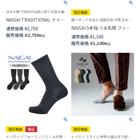
日本の靴下技術の伝統と誇りを語る最高級の紳士靴下 SUPERIOR
翌日発送
NAIGAI TRADITIONAL ナイガ
銀イオンで水虫＆ 抗菌防臭 対策 五本指 インナー 靴下 男性 靴下 旧02372507
イ最高級の紳士靴下 スーペリオ
NAIGAI 5本指 つま先用 フット
通常価格
¥
2,750
ール メリノウール 毛100％ 無地
キャップ アンダーソックス 抗
販売価格
¥
2,750
税込
通常価格
¥
1,100
リブ クルー丈 メンズ 日本製
菌防臭 消臭加工 メンズ 【365日
販売価格
¥
1,100
02391502
税込
最短翌日発送】02262550
翌日発送
着圧
翌日発送
ナイガイ パフォーマンス むくみ対策・立ち仕事・出張などが多いビジネスマンに足首30hPa・ふくらはぎ23hPa
ナイガイ スタイル 特殊な編み方で脱げにくい カバーソックス 靴下ローファーイン