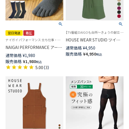
【TV番組 DAIGOも台所～きょうの献立 何にする？～ 着用商品】ハウスウェアスタジオ ユニセックス
翌日発送
着圧
HOUSE WEAR STUDIO ツイル
ナイガイ パフォーマンス 立ち仕事・出張など外回りが多いビジネスマンにオススメ 5本指靴下
無地 綿100％ 前結び ロング レ
NAIGAI PERFORMANCE アーチ
通常価格
¥
4,950
ディース メンズ(小さめサイズ)
フィットサポート 5本指 ビジネ
販売価格
¥
4,950
税込
通常価格
¥
1,980
エプロン 70375033
スソックス クルー丈 メンズ
販売価格
¥
1,980
税込
【365日最短翌日発送】
5.00
（
3
）
02332316