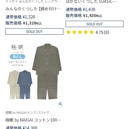
はかないくつした SUASiC
ナイガイ みんなのくつした レッグウォーマー 介護 履きやすい ユニバーサルデザイン
JP（スアシック） スニーカー ＆
みんなのくつした 【締め付けな
通常価格
¥
1,430
革靴用 消臭機能綿使用 ソック
い レッグウォーマー】 2WAY ミ
販売価格
¥
1,430
税込
通常価格
¥
1,320
ス 男女兼用 02424210
ニレッグ&アームウォーマー ふ
販売価格
¥
1,320
税込
SOLD OUT
んわりガーゼタイプ レーヨン混
日本製 03150020
SOLD OUT
4.75
（
8
）
極眠 by NAIGAIメンズ パジャマ
極眠 by NAIGAI コットン100％
プレミアムサテン パジャマ 前
通常価格
¥
14,300