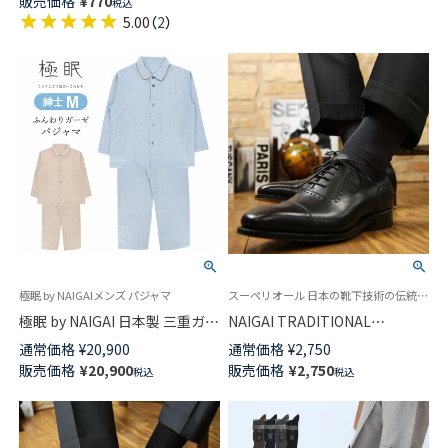
販売価格
¥
770
ト
税込
短翌日発送】02200055
5.00
（
2
）
極眠 by NAIGAIメンズ パジャマ
スーペリオール 日本の靴下技術の伝統と誇りを語る最高級の紳士靴下
極眠 by NAIGAI 日本製 三重ガー
NAIGAI TRADITIONAL
ゼ コットン100％ パジャマ 前開
SUPERIOR 海島綿 シーアイラ
通常価格
¥
20,900
通常価格
¥
2,750
き 長袖 長丈パンツ【Mサイズ】メ
ンドコットン 綿100％ 最高級の
販売価格
¥
20,900
販売価格
¥
2,750
税込
税込
ンズ 73380026 ギフト プレゼン
紳士靴下 メンズ 無地 クルー丈
ト
02392603