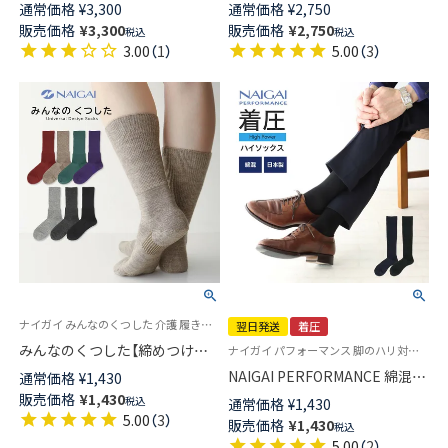
SUPERIOR（スーペリオール） 海
ス あたたかアンゴラ毛混 総パ
通常価格
¥
3,300
通常価格
¥
2,750
島綿リブ ハイソックス ロング
イル【締めつけない靴下】 クルー
販売価格
¥
3,300
販売価格
¥
2,750
税込
税込
ホーズ 高級靴下 メンズ 無地
丈 ユニセックス 90361013
3.00
（
1
）
5.00
（
3
）
02392906
ナイガイ みんなのくつした 介護 履きやすい ユニバーサルデザイン
翌日発送
着圧
みんなのくつした【締めつけな
ナイガイ パフォーマンス 脚のハリ対策立ち仕事・出張などが多いビジネスマンに 男性用 加圧 弾性 弾性ストッキング
い靴下】 ハイクルー丈 あたたか
NAIGAI PERFORMANCE 綿混着
通常価格
¥
1,430
毛混 ふんわりガーゼ ちょうど
圧ハイソックス メンズ 長め ア
販売価格
¥
1,430
税込
通常価格
¥
1,430
良い長さ 90361012
ーチフィットサポート 足首
5.00
（
3
）
販売価格
¥
1,430
税込
27hPa ふくらはぎ20hPa 無地
5.00
（
2
）