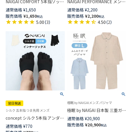
NAIGAI COMFORT 5本指ソック
NAIGAI PERFORMANCE メンズ
ス 綿100% カジュアル ミドル丈
着圧ソックス ハイソックス ア
通常価格
¥
1,650
通常価格
¥
2,200
メンズ 【365日最短翌日発送】
ーチフィットサポート足口
販売価格
¥
1,650
販売価格
¥
2,200
税込
税込
02302620
23hPa 足首30hPa 【365日最短
5.00
（
3
）
4.50
（
2
）
翌日発送】 02332909
極眠 by NAIGAIメンズ パジャマ
翌日発送
極眠 by NAIGAI 日本製 三重ガー
シルク 五本指 つま先用 メンズ
ゼ コットン100％ パジャマ 前開
concept シルク 5本指 アンダー
通常価格
¥
20,900
き 長袖 長丈パンツ【Lサイズ】メ
ソックス つま先用 フットキャ
販売価格
¥
20,900
税込
通常価格
¥
770
ンズ 73380027 ギフト プレゼン
ップ ソックス メンズ 【365日最