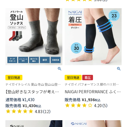
リブ 【365日最短翌日発送】
92332904
翌日発送
翌日発送
着圧
ナイガイトレイル 夏山 冬山 登山 山登り トレッキング 登山ソックス
ナイガイ パフォーマンス 脚のハリ対策立ち仕事・よく歩く日に 旅行 出張 ウォーキング ランニング マラソン 着圧 弾性ストッキング 弾性 加圧 ゲーター
【登山好きなスタッフが考えた
NAIGAI PERFORMANCE ふくら
納得の登山用靴下】NAIGAI
はぎサポーター ゲイター 段階
通常価格
¥
1,430
販売価格
¥
1,936
税込
TRAIL メリノウール混 クルー丈
サポート 足口23hPa 足首30hPa
販売価格
¥
1,430
4.20
（
5
）
税込
メンズ＆レディース 【365日最
着圧ソックス 吸水速乾 メンズ
4.83
（
12
）
短翌日発送】90301018
レディース 【365日最短翌日発
送】90301007