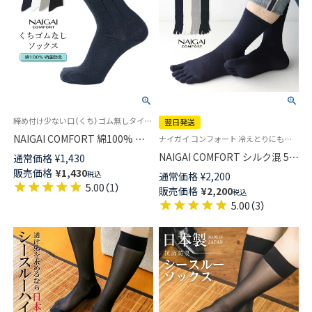
締め付け少ない口（くち）ゴム無しタイプ 靴下 旧02302501
翌日発送
NAIGAI COMFORT 綿100% 口
ナイガイ コンフォート 冷えとりにも最適 シルク 絹 5本指 靴下 男性
ゴム無し 抗菌防臭加工 クルー
NAIGAI COMFORT シルク混 5本
通常価格
¥
1,430
丈 ソックス メンズ 02302502
指ソックス 無地 親指セパレー
販売価格
¥
1,430
税込
通常価格
¥
2,200
ト ホールガーメント クルー丈
5.00
（
1
）
販売価格
¥
2,200
税込
メンズ【365日最短翌日発送】
5.00
（
3
）
02300618