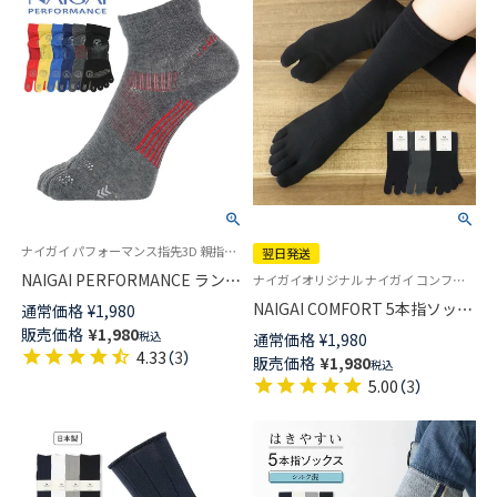
ナイガイ パフォーマンス指先3D 親指セパレート ワイドヒール設計 消臭素材使用 アーチフィットサポート
翌日発送
NAIGAI PERFORMANCE ランニ
ナイガイオリジナル ナイガイ コンフォート ポリジン加工 五本指 紳士 靴下
ング 5本指ソックス 吸水速乾 メ
NAIGAI COMFORT 5本指ソック
通常価格
¥
1,980
ッシュ編み ショート丈 メンズ
ス やみつきになる履き心地 親
販売価格
¥
1,980
税込
通常価格
¥
1,980
02332201
指セパレート 綿混 ホールガー
4.33
（
3
）
販売価格
¥
1,980
税込
メント メンズ 抗菌防臭 クルー
5.00
（
3
）
丈 【365日最短翌日発送】
02302518