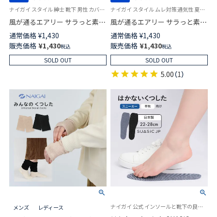
ナイガイ スタイル 紳士 靴下 男性 カバーソックス
ナイガイ スタイル ムレ対策 通気性 夏用 紳士 靴下 男性
風が通るエアリー サラっと素材
風が通るエアリー サラっと素材
かかと内側 シリコンフリー フ
無地 ミドル丈 ソックス メンズ
通常価格
¥
1,430
通常価格
¥
1,430
ットカバー ソックス メンズ
日本製 NAIGAI STYLE
販売価格
¥
1,430
販売価格
¥
1,430
税込
税込
NAIGAI STYLE 日本製
02352620
02352121
SOLD OUT
SOLD OUT
5.00
（
1
）
ナイガイ 公式 インソールと靴下の良いトコ取り はかない靴下 男性 旧96405200
メンズ
レディース