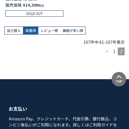
開き 長袖 長丈パンツ【Lサイズ】
販売価格
¥
14,300
税込
メンズ 73380207 ギフト プレゼ
ント
SOLD OUT
並び替え
新着順
レビュー順
価格が安い順
107
件中
61
-
107
件表示
1
2
お支払い
Amazon Pay、クレジットカード、代金引換、銀行振込、コ
ンビニ後払いがご利用になれます。詳しくはご利用ガイドを