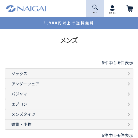
探 す
ログイン
3,980円以上で送料無料
メンズ
6
件中
1
-
6
件表示
ソックス
アンダーウェア
パジャマ
エプロン
メンズタイツ
雑貨・小物
6
件中
1
-
6
件表示