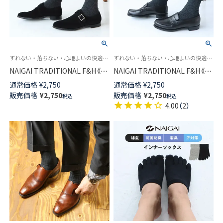
ずれない・落ちない・心地よいの快適トリプルニット
ずれない・落ちない・心地よいの快適トリプルニット
NAIGAI TRADITIONAL F&H《カ
NAIGAI TRADITIONAL F&H《毛
シミヤ混》ロングホーズ 部位で
混》ロングホーズ 部位で編み方
通常価格
¥
2,750
通常価格
¥
2,750
編み方を変えたトリプルニット
を変えたトリプルニット ハイソ
販売価格
¥
2,750
販売価格
¥
2,750
税込
税込
ハイソックス メンズ 無地 日本
ックス メンズ 02391909
4.00
（
2
）
製 02391910