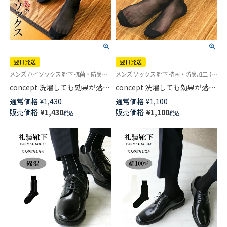
翌日発送
翌日発送
メンズ ハイソックス 靴下 抗菌・防臭加工
メンズ ソックス 靴下 抗菌・防臭加工 （旧）靴下工房の新バージョン
concept 洗濯しても効果が落ち
concept 洗濯しても効果が落ち
ない抗菌・防臭加工 シースルー
ない抗菌・防臭加工 シースルー
通常価格
¥
1,430
通常価格
¥
1,100
ハイソックス メンズ 【365日最
ソックス クルー丈 メンズ 【365
販売価格
¥
1,430
販売価格
¥
1,100
税込
税込
短翌日発送】02204964
日最短翌日発送】02204264