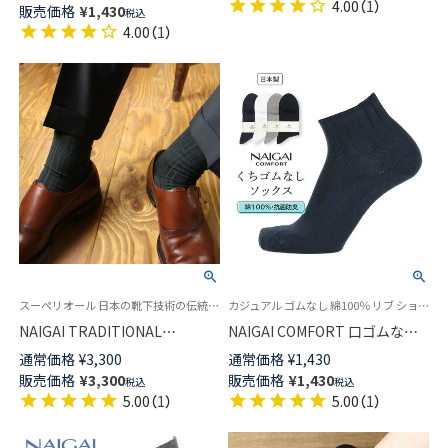
め付き メンズ 【365日最短翌日
4.00
（
1
）
販売価格
¥
1,430
税込
発送】 02352111
4.00
（
1
）
スーペリオール 日本の靴下技術の伝統と誇りを語る最高級の紳士靴下
カジュアル ゴムなし 綿100％ リブ ショート丈 男性 旧02302507
NAIGAI TRADITIONAL
NAIGAI COMFORT 口ゴムなし
SUPERIOR メリノウール ロン
抗菌防臭加工 綿100% ショート
通常価格
¥
3,300
通常価格
¥
1,430
グホーズ 最高級の紳士靴下 ハ
丈 ソックス メンズ 日本製
販売価格
¥
3,300
販売価格
¥
1,430
税込
税込
イソックス 日本製 メンズ
02302508
5.00
（
1
）
5.00
（
1
）
02391908