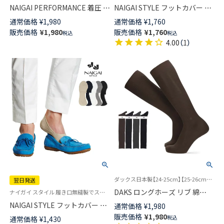
NAIGAI PERFORMANCE 着圧 ビ
NAIGAI STYLE フットカバー フ
ジネスソックス アーチフィット
ィット感アップ 浅履き かかと
通常価格
¥
1,980
通常価格
¥
1,760
サポート クルー丈 メンズ【365
滑り止め付き メンズ【365日最
販売価格
¥
1,980
販売価格
¥
1,760
税込
税込
日最短翌日発送】 02332309
短翌日発送】02352112
4.00
（
1
）
ダックス日本製【24-25cm】【25-26cm】【27-28cm】 男性 紳士 靴下
翌日発送
DAKS ロングホーズ リブ 綿
ナイガイ スタイル 履き口無縫製でストレスフリー カバーソックス【23-25cm】【25-27cm】【27-29cm】
100％ ワンポイントロゴ刺繍 ハ
NAIGAI STYLE フットカバー 鹿
通常価格
¥
1,980
イソックス メンズ 02502965
の子編み 浅履き かかと滑り止
販売価格
¥
1,980
税込
通常価格
¥
1,430