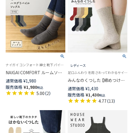
ナイガイ コンフォート 紳士 靴下 パイルソックス 室内用 防寒
レディース
NAIGAI COMFORT ルームソッ
足口ふんわり 冬用 さわってわかるサイズマーク付き 介護 履きやすい ユニバーサルデザイン
クス 70年愛される名品 「ハマグ
みんなのくつした 【締めつけな
通常価格
¥
1,980
リ」 メンズ 足底滑り止め付き 日
い靴下】 あたたか毛混 クルー丈
販売価格
¥
1,980
税込
通常価格
¥
1,430
本製 02305815
ふんわりガーゼ レディース
5.00
（
2
）
販売価格
¥
1,430
税込
90360010
4.77
（
13
）