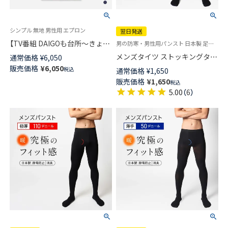
シンプル 無地 男性用 エプロン
翌日発送
【TV番組 DAIGOも台所～きょう
男の防寒・男性用パンスト 日本製 足先まであるから温か・前開きタイプ メンズストッキング ・ メンズタイツ 薄手 防寒 タイツ
の献立 何にする？～ 着用商品】
メンズタイツ ストッキングタイ
通常価格
¥
6,050
HOUSE WEAR STUDIO ハウス
プ【30デニール】薄地のパンスト
販売価格
¥
6,050
税込
通常価格
¥
1,650
ウェアスタジオ オックスワッシ
素材使用 スムーフィット 前開
販売価格
¥
1,650
ャー 無地 綿100％ 後ボタン H型
税込
き 静電・消臭加工 【365日最短
ゆったり着れて疲れにくい メン
5.00
（
6
）
翌日発送】92612713
ズ ワークエプロン 70372090