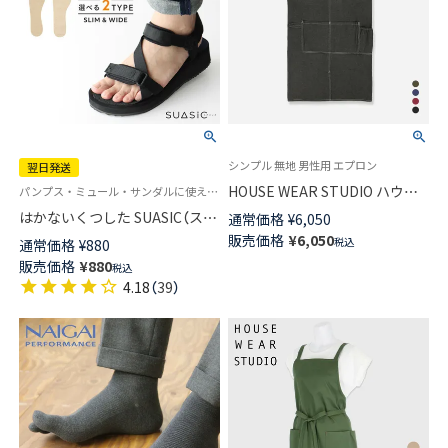
シンプル 無地 男性用 エプロン
翌日発送
HOUSE WEAR STUDIO ハウス
パンプス・ミュール・サンダルに使える 新しい発想の靴下 フリーサイズ インソール
ウェアスタジオ デニム 後ボタ
はかないくつした SUASIC（スア
通常価格
¥
6,050
ン Ｈ型 エプロン シンプル ゆっ
シック） スリム＆ワイドタイプ
販売価格
¥
6,050
税込
通常価格
¥
880
たり着れて疲れにくい メンズ
抗菌防臭 ソックス メンズ レデ
販売価格
¥
880
ワークエプロン 70372053
税込
ィース 【365日最短翌日発送】
4.18
（
39
）
96405001