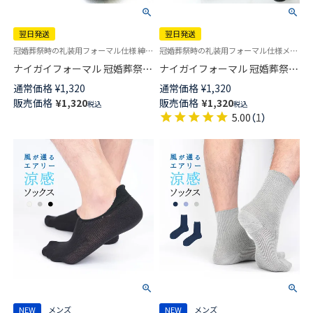
翌日発送
翌日発送
冠婚葬祭時の礼装用フォーマル仕様 紳士 靴下 綿混・3サイズ（23cm～27cm）
冠婚葬祭時の礼装用フォーマル仕様メンズ ソックス 靴下 綿100％・3サイズ（23cm～27cm）
ナイガイフォーマル 冠婚葬祭・
ナイガイフォーマル 冠婚葬祭・
礼装用 ストライプ 綿混 メンズ
礼装用 綿100％ メンズ ソックス
通常価格
¥
1,320
通常価格
¥
1,320
ソックス 【365日最短翌日発送】
【365日最短翌日発送】
販売価格
¥
1,320
販売価格
¥
1,320
税込
税込
02262259
02262109
5.00
（
1
）
NEW
メンズ
NEW
メンズ