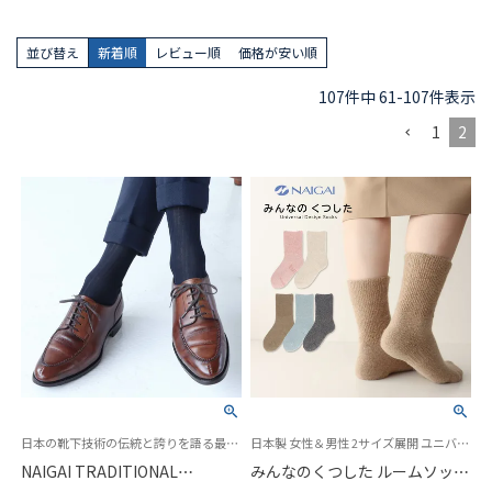
並び替え
新着順
レビュー順
価格が安い順
107
件中
61
-
107
件表示
1
2
日本の靴下技術の伝統と誇りを語る最高級の紳士靴下 ビジネス メンズ ソックス
日本製 女性＆男性 2サイズ展開 ユニバーサルデザイン 介護 履きやすい
NAIGAI TRADITIONAL
みんなのくつした ルームソック