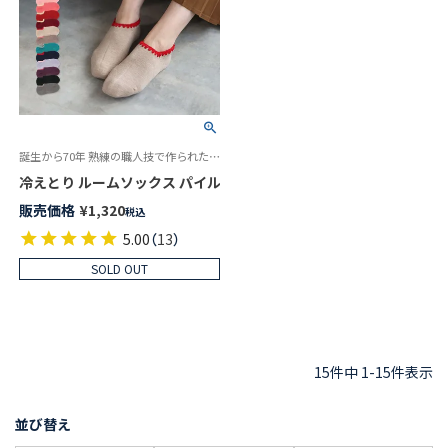
誕生から70年 熟練の職人技で作られた逸品「ハマグリ」冷えとり ルームソックス
販売価格
¥
1,320
税込
5.00
（
13
）
SOLD OUT
15
件中
1
-
15
件表示
並び替え