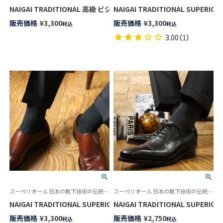
NAIGAI TRADITIONAL SU
販売価格
¥
3,300
販売価格
¥
3,300
税込
税込
3.00
（
1
）
スーペリオール 日本の靴下技術の伝統と誇りを語る最高級の紳士靴下
スーペリオール 日本の靴下技術の伝統と誇りを語る最高級の紳士靴下
NAIGAI TRADITIONAL SUPERIOR メリノウール ロングホーズ 
NAIGAI TRADITIONAL SUP
販売価格
¥
3,300
販売価格
¥
2,750
税込
税込