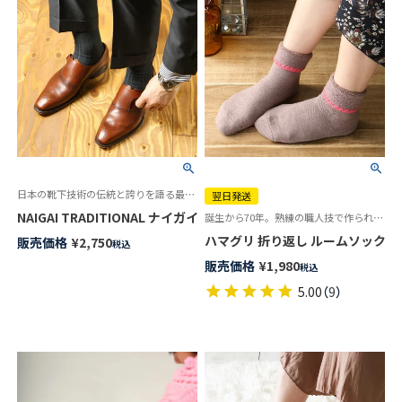
日本の靴下技術の伝統と誇りを語る最高級の紳士靴下 SUPERIOR
翌日発送
NAIGAI TRADITIONAL ナイガイ最高級の紳士靴下 スーペリオール 
誕生から70年。熟練の職人技で作られた逸品「ハマグリ」パイルソックス 冷えとり靴下
ハマグリ 折り返し ルームソックス ホ
販売価格
¥
2,750
税込
販売価格
¥
1,980
税込
5.00
（
9
）