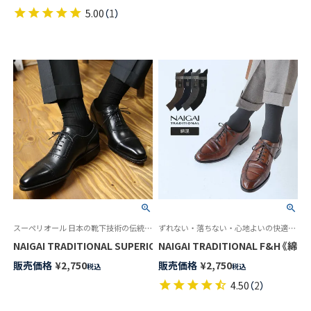
5.00
（
1
）
スーペリオール 日本の靴下技術の伝統と誇りを語る最高級の紳士靴下
ずれない・落ちない・心地よいの快適トリプルニット 男性 エフアンドエイチ
NAIGAI TRADITIONAL SUPERIOR 海島綿 シーアイランドコット
NAIGAI TRADITIONAL F
販売価格
¥
2,750
販売価格
¥
2,750
税込
税込
4.50
（
2
）