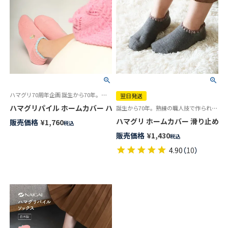
ハマグリ70周年企画 誕生から70年。熟練の職人技で作られた逸品 「ハマグリパイル」 冷えとり ルームソックス
翌日発送
ハマグリパイル ホームカバー ハマグリちゃん刺しゅう 室内用靴下 ルーム
誕生から70年。熟練の職人技で作られた逸品 パイルソックス 冷えとり ルームソックス
ハマグリ ホームカバー 滑り止め付き 
販売価格
¥
1,760
税込
販売価格
¥
1,430
税込
4.90
（
10
）