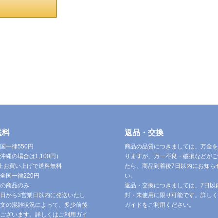
送料
返品・交換
国一律550円
商品の品質につきましては、万全を
沖縄の場合は1,100円）
りますが、万一不良・破損などがご
円以上お買い上げで送料無料
たら、商品到着後7日以内にお知ら
全国一律220円
い。
の商品のみ
返品・交換につきましては、7日以
日から3営業日以内に発送いたし
封・未使用に限り可能です。詳しく
文の混雑状況によって、多少前後
ガイドをご利用ください。
ございます。詳しくはご利用ガイ