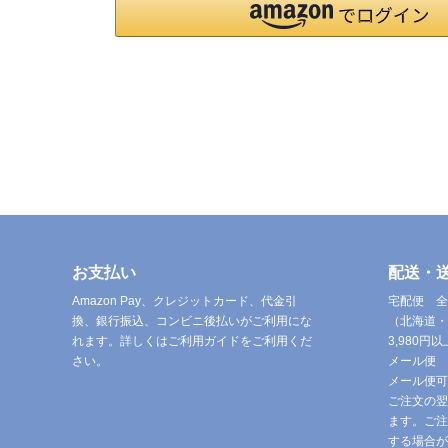
お支払い
配送・
Amazon Pay、クレジットカード、代金引
宅配便 全
換、銀行振込、コンビニ後払いがご利用にな
（北海道・
れます。詳しくはご利用ガイドをご利用くだ
3,980
さい。
メール便 
メール便可
ご注文の翌
ます。ご注
する場合が