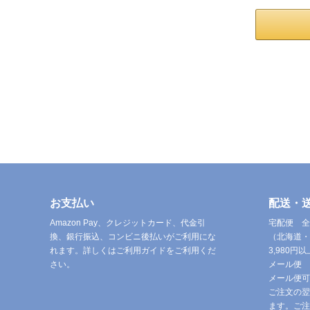
お支払い
配送・
Amazon Pay、クレジットカード、代金引
宅配便 全
換、銀行振込、コンビニ後払いがご利用にな
（北海道・
れます。詳しくはご利用ガイドをご利用くだ
3,980
さい。
メール便 
メール便可
ご注文の翌
ます。ご注