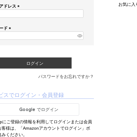
お気に入
アドレス
(
必
須
ード
)
(
必
須
)
ログイン
パスワードをお忘れですか？
ビスでログイン・会員登録
.co.jpにご登録の情報を利用してログインまたは会員
客様は、「Amazonアカウントでログイン」ボ
進みください。