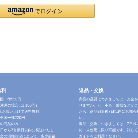
送料
返品・交換
国一律550円
商品の品質につきましては、万全を
沖縄の場合は1,100円）
りますが、万一不良・破損などがご
円以上お買い上げで送料無料
たら、商品到着後7日以内にお知ら
全国一律220円
い。
の商品のみ
返品・交換につきましては、7日以
日から3営業日以内に発送いたし
封・未使用に限り可能です。詳しく
文の混雑状況によって、多少前後
ガイドをご利用ください。