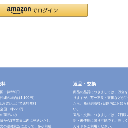
送料
返品・交換
国一律550円
商品の品質につきましては、万全を
沖縄の場合は1,100円）
りますが、万一不良・破損などがご
円以上お買い上げで送料無料
たら、商品到着後7日以内にお知ら
全国一律220円
い。
の商品のみ
返品・交換につきましては、7日以
日から3営業日以内に発送いたし
封・未使用に限り可能です。詳しく
文の混雑状況によって、多少前後
ガイドをご利用ください。