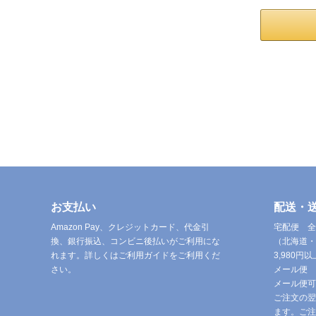
お支払い
配送・
Amazon Pay、クレジットカード、代金引
宅配便 全
換、銀行振込、コンビニ後払いがご利用にな
（北海道・
れます。詳しくはご利用ガイドをご利用くだ
3,980
さい。
メール便 
メール便可
ご注文の翌
ます。ご注