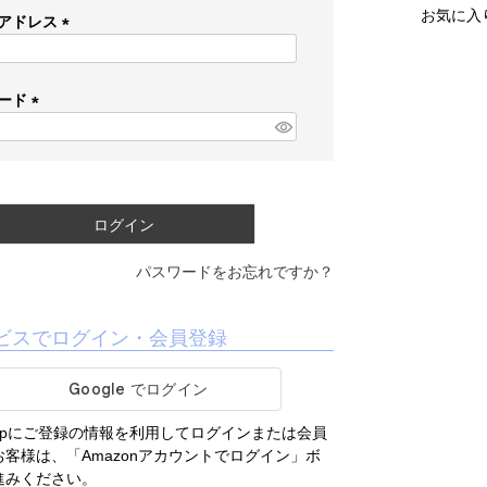
お気に入
アドレス
(
必
須
ード
)
(
必
須
)
ログイン
パスワードをお忘れですか？
ビスでログイン・会員登録
.co.jpにご登録の情報を利用してログインまたは会員
客様は、「Amazonアカウントでログイン」ボ
進みください。