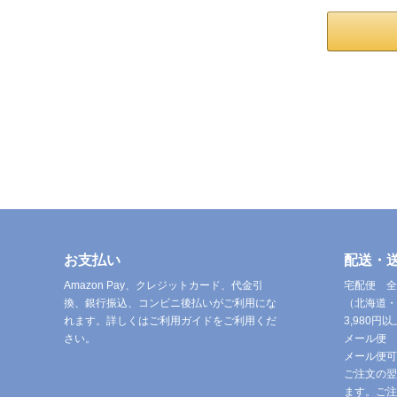
お支払い
配送・
Amazon Pay、クレジットカード、代金引
宅配便 全
換、銀行振込、コンビニ後払いがご利用にな
（北海道・
れます。詳しくはご利用ガイドをご利用くだ
3,980
さい。
メール便 
メール便可
ご注文の翌
ます。ご注