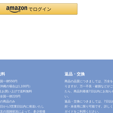
送料
返品・交換
国一律550円
商品の品質につきましては、万全を
沖縄の場合は1,100円）
りますが、万一不良・破損などがご
円以上お買い上げで送料無料
たら、商品到着後7日以内にお知ら
全国一律220円
い。
の商品のみ
返品・交換につきましては、7日以
日から3営業日以内に発送いたし
封・未使用に限り可能です。詳しく
文の混雑状況によって、多少前後
ガイドをご利用ください。