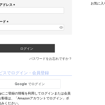
お気に入
アドレス
(
必
須
ード
)
(
必
須
)
ログイン
パスワードをお忘れですか？
ビスでログイン・会員登録
.co.jpにご登録の情報を利用してログインまたは会員
客様は、「Amazonアカウントでログイン」ボ
進みください。