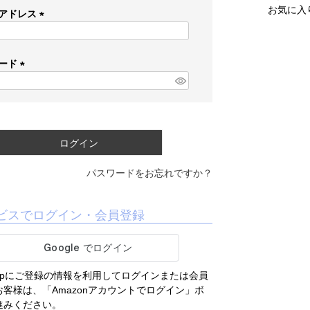
お気に入
アドレス
(
必
須
ード
)
(
必
須
)
ログイン
パスワードをお忘れですか？
ビスでログイン・会員登録
.co.jpにご登録の情報を利用してログインまたは会員
客様は、「Amazonアカウントでログイン」ボ
進みください。