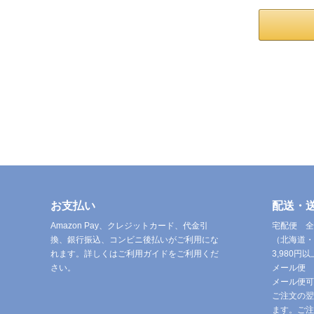
お支払い
配送・
Amazon Pay、クレジットカード、代金引
宅配便 全
換、銀行振込、コンビニ後払いがご利用にな
（北海道・
れます。詳しくはご利用ガイドをご利用くだ
3,980
さい。
メール便 
メール便可
ご注文の翌
ます。ご注