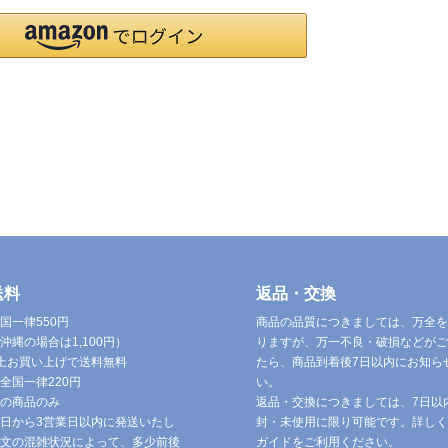
送料
返品・交換
国一律550円
商品の品質につきましては、万全を
沖縄の場合は1,100円）
りますが、万一不良・破損などがご
円以上お買い上げで送料無料
たら、商品到着後7日以内にお知ら
全国一律220円
い。
の商品のみ
返品・交換につきましては、7日以
日から3営業日以内に発送いたし
封・未使用に限り可能です。詳しく
文の混雑状況によって、多少前後
ガイドをご利用ください。