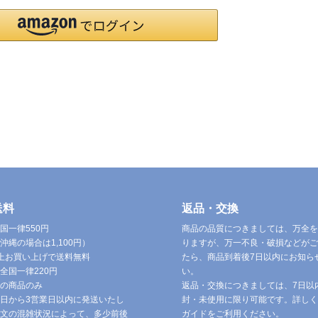
送料
返品・交換
国一律550円
商品の品質につきましては、万全を
沖縄の場合は1,100円）
りますが、万一不良・破損などがご
円以上お買い上げで送料無料
たら、商品到着後7日以内にお知ら
全国一律220円
い。
の商品のみ
返品・交換につきましては、7日以
日から3営業日以内に発送いたし
封・未使用に限り可能です。詳しく
文の混雑状況によって、多少前後
ガイドをご利用ください。