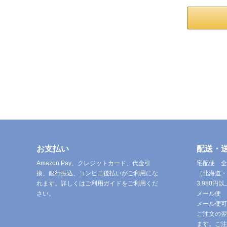
お支払い
配送・
Amazon Pay、クレジットカード、代金引
宅配便 全
換、銀行振込、コンビニ後払いがご利用にな
（北海道・
れます。詳しくはご利用ガイドをご利用くだ
3,980
さい。
メール便 
メール便可
ご注文の翌
ます。ご注