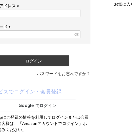
お気に入
アドレス
(
必
須
ード
)
(
必
須
)
ログイン
パスワードをお忘れですか？
ビスでログイン・会員登録
.co.jpにご登録の情報を利用してログインまたは会員
客様は、「Amazonアカウントでログイン」ボ
進みください。