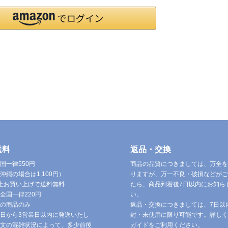
送料
返品・交換
国一律550円
商品の品質につきましては、万全を
沖縄の場合は1,100円）
りますが、万一不良・破損などがご
円以上お買い上げで送料無料
たら、商品到着後7日以内にお知ら
全国一律220円
い。
の商品のみ
返品・交換につきましては、7日以
日から3営業日以内に発送いたし
封・未使用に限り可能です。詳しく
文の混雑状況によって、多少前後
ガイドをご利用ください。