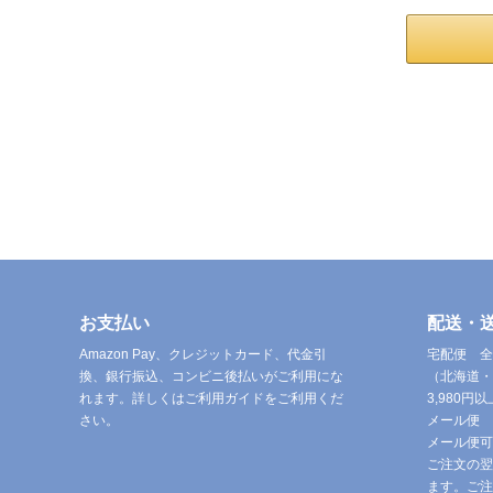
お支払い
配送・
Amazon Pay、クレジットカード、代金引
宅配便 全
換、銀行振込、コンビニ後払いがご利用にな
（北海道・
れます。詳しくはご利用ガイドをご利用くだ
3,980
さい。
メール便 
メール便可
ご注文の翌
ます。ご注