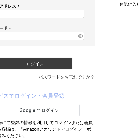
お気に入
アドレス
(
必
須
ード
)
(
必
須
)
ログイン
パスワードをお忘れですか？
ビスでログイン・会員登録
.co.jpにご登録の情報を利用してログインまたは会員
客様は、「Amazonアカウントでログイン」ボ
進みください。