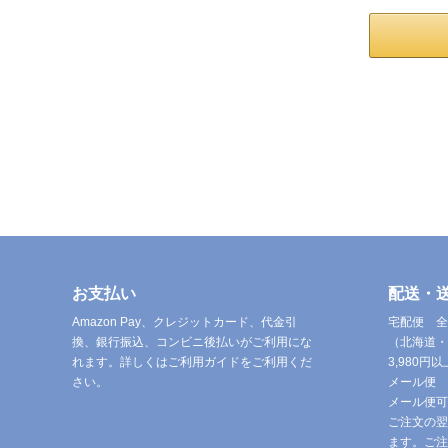
お支払い
配送・
Amazon Pay、クレジットカード、代金引
宅配便 全
換、銀行振込、コンビニ後払いがご利用にな
（北海道・
れます。詳しくはご利用ガイドをご利用くだ
3,980
さい。
メール便 
メール便可
ご注文の翌
ます。ご注