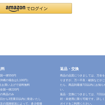
送料
返品・交換
国一律550円
商品の品質につきましては、万全を
沖縄の場合は1,100円）
りますが、万一不良・破損などがご
円以上お買い上げで送料無料
たら、商品到着後7日以内にお知ら
全国一律220円
い。
の商品のみ
返品・交換につきましては、7日以
日から3営業日以内に発送いたし
封・未使用に限り可能です。詳しく
文の混雑状況によって、多少前後
ガイドをご利用ください。