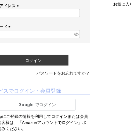
お気に入
アドレス
(
必
須
ード
)
(
必
須
)
ログイン
パスワードをお忘れですか？
ビスでログイン・会員登録
.co.jpにご登録の情報を利用してログインまたは会員
客様は、「Amazonアカウントでログイン」ボ
進みください。