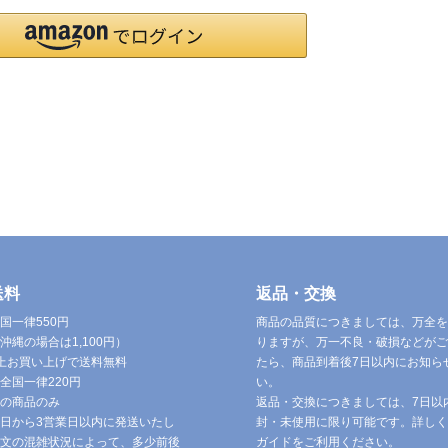
送料
返品・交換
国一律550円
商品の品質につきましては、万全を
沖縄の場合は1,100円）
りますが、万一不良・破損などがご
円以上お買い上げで送料無料
たら、商品到着後7日以内にお知ら
全国一律220円
い。
の商品のみ
返品・交換につきましては、7日以
日から3営業日以内に発送いたし
封・未使用に限り可能です。詳しく
文の混雑状況によって、多少前後
ガイドをご利用ください。