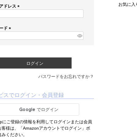
お気に入
アドレス
(
必
須
ード
)
(
必
須
)
ログイン
パスワードをお忘れですか？
ビスでログイン・会員登録
.co.jpにご登録の情報を利用してログインまたは会員
客様は、「Amazonアカウントでログイン」ボ
進みください。