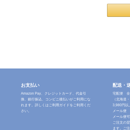
お支払い
配送・
Amazon Pay、クレジットカード、代金引
宅配便 全
換、銀行振込、コンビニ後払いがご利用にな
（北海道・
れます。詳しくはご利用ガイドをご利用くだ
3,980
さい。
メール便 
メール便可
ご注文の翌
ます。ご注