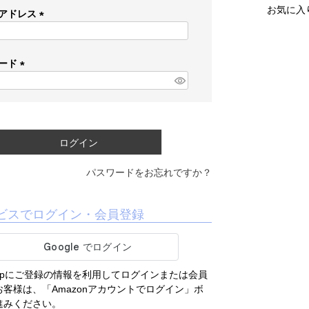
お気に入
アドレス
(
必
須
ード
)
(
必
須
)
ログイン
パスワードをお忘れですか？
ビスでログイン・会員登録
.co.jpにご登録の情報を利用してログインまたは会員
客様は、「Amazonアカウントでログイン」ボ
進みください。