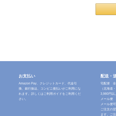
お支払い
配送・
Amazon Pay、クレジットカード、代金引
宅配便 全
換、銀行振込、コンビニ後払いがご利用にな
（北海道・
れます。詳しくはご利用ガイドをご利用くだ
3,980
さい。
メール便 
メール便可
ご注文の翌
ます。ご注