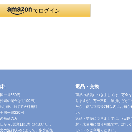
送料
返品・交換
国一律550円
商品の品質につきましては、万全を
沖縄の場合は1,100円）
りますが、万一不良・破損などがご
円以上お買い上げで送料無料
たら、商品到着後7日以内にお知ら
全国一律220円
い。
の商品のみ
返品・交換につきましては、7日以
日から3営業日以内に発送いたし
封・未使用に限り可能です。詳しく
文の混雑状況によって、多少前後
ガイドをご利用ください。