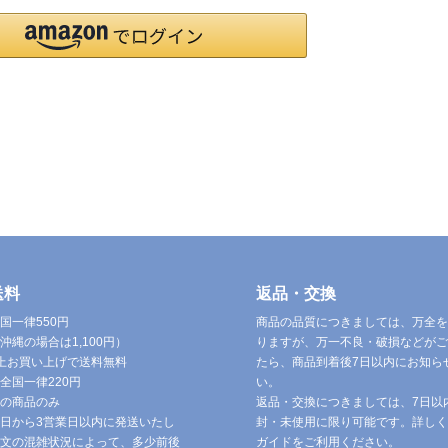
送料
返品・交換
国一律550円
商品の品質につきましては、万全を
沖縄の場合は1,100円）
りますが、万一不良・破損などがご
円以上お買い上げで送料無料
たら、商品到着後7日以内にお知ら
全国一律220円
い。
の商品のみ
返品・交換につきましては、7日以
日から3営業日以内に発送いたし
封・未使用に限り可能です。詳しく
文の混雑状況によって、多少前後
ガイドをご利用ください。