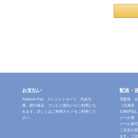
お支払い
配送・
Amazon Pay、クレジットカード、代金引
宅配便 全
換、銀行振込、コンビニ後払いがご利用にな
（北海道・
れます。詳しくはご利用ガイドをご利用くだ
3,980
さい。
メール便 
メール便可
ご注文の翌
ます。ご注