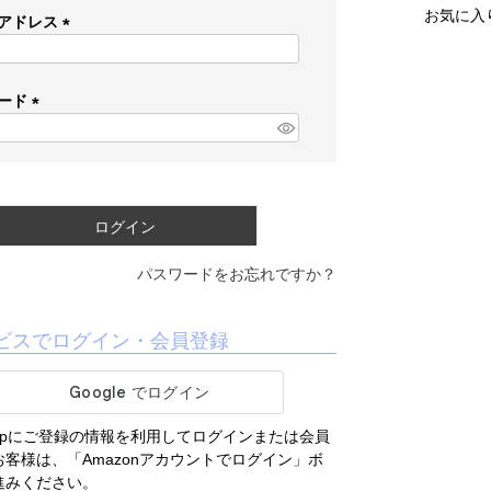
お気に入
アドレス
(
必
須
ード
)
(
必
須
)
ログイン
パスワードをお忘れですか？
ビスでログイン・会員登録
.co.jpにご登録の情報を利用してログインまたは会員
客様は、「Amazonアカウントでログイン」ボ
進みください。