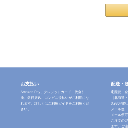
お支払い
配送・
Amazon Pay、クレジットカード、代金引
宅配便 全
換、銀行振込、コンビニ後払いがご利用にな
（北海道・
れます。詳しくはご利用ガイドをご利用くだ
3,980
さい。
メール便 
メール便可
ご注文の翌
ます。ご注