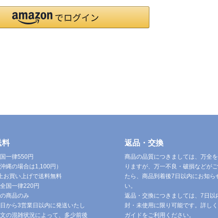
送料
返品・交換
国一律550円
商品の品質につきましては、万全を
沖縄の場合は1,100円）
りますが、万一不良・破損などがご
円以上お買い上げで送料無料
たら、商品到着後7日以内にお知ら
全国一律220円
い。
の商品のみ
返品・交換につきましては、7日以
日から3営業日以内に発送いたし
封・未使用に限り可能です。詳しく
文の混雑状況によって、多少前後
ガイドをご利用ください。