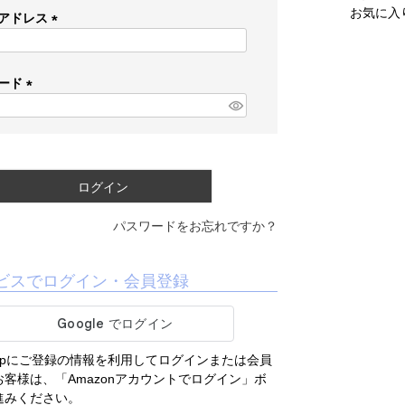
お気に入
アドレス
(
必
須
ード
)
(
必
須
)
ログイン
パスワードをお忘れですか？
ビスでログイン・会員登録
.co.jpにご登録の情報を利用してログインまたは会員
客様は、「Amazonアカウントでログイン」ボ
進みください。