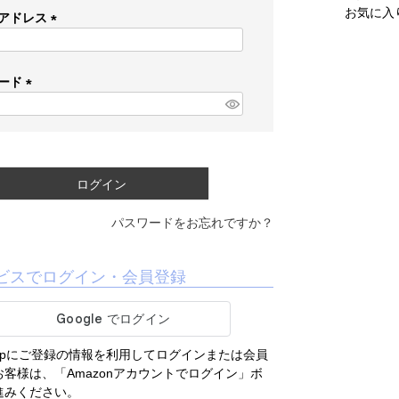
お気に入
アドレス
(
必
須
ード
)
(
必
須
)
ログイン
パスワードをお忘れですか？
ビスでログイン・会員登録
.co.jpにご登録の情報を利用してログインまたは会員
客様は、「Amazonアカウントでログイン」ボ
進みください。