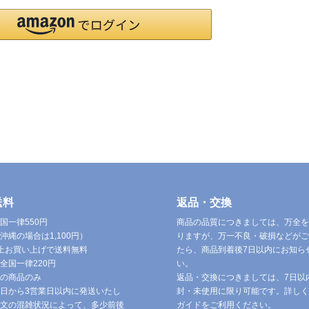
送料
返品・交換
国一律550円
商品の品質につきましては、万全を
沖縄の場合は1,100円）
りますが、万一不良・破損などがご
円以上お買い上げで送料無料
たら、商品到着後7日以内にお知ら
全国一律220円
い。
の商品のみ
返品・交換につきましては、7日以
日から3営業日以内に発送いたし
封・未使用に限り可能です。詳しく
文の混雑状況によって、多少前後
ガイドをご利用ください。