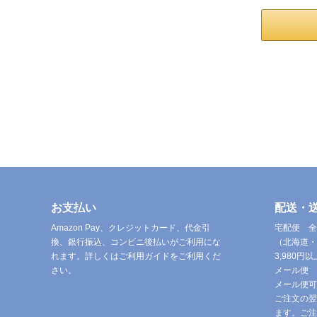
お支払い
配送・
Amazon Pay、クレジットカード、代金引
宅配便 全
換、銀行振込、コンビニ後払いがご利用にな
（北海道・
れます。詳しくはご利用ガイドをご利用くだ
3,980
さい。
メール便 
メール便可
ご注文の翌
ます。ご注