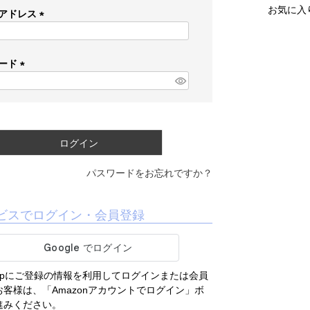
お気に入
アドレス
(
必
須
ード
)
(
必
須
)
ログイン
パスワードをお忘れですか？
ビスでログイン・会員登録
.co.jpにご登録の情報を利用してログインまたは会員
客様は、「Amazonアカウントでログイン」ボ
進みください。