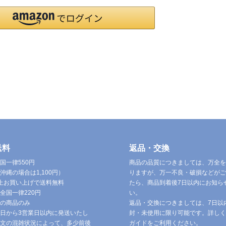
送料
返品・交換
国一律550円
商品の品質につきましては、万全を
沖縄の場合は1,100円）
りますが、万一不良・破損などがご
円以上お買い上げで送料無料
たら、商品到着後7日以内にお知ら
全国一律220円
い。
の商品のみ
返品・交換につきましては、7日以
日から3営業日以内に発送いたし
封・未使用に限り可能です。詳しく
文の混雑状況によって、多少前後
ガイドをご利用ください。