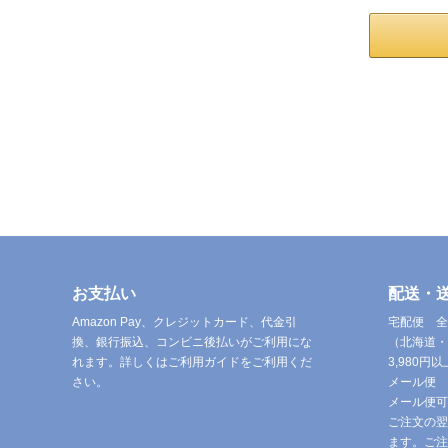
お支払い
配送・
Amazon Pay、クレジットカード、代金引
宅配便 全
換、銀行振込、コンビニ後払いがご利用にな
（北海道・
れます。詳しくはご利用ガイドをご利用くだ
3,980
さい。
メール便 
メール便可
ご注文の翌
ます。ご注