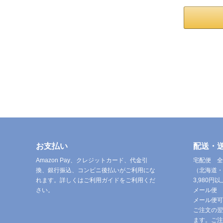
お支払い
配送・
Amazon Pay、クレジットカード、代金引
宅配便 全
換、銀行振込、コンビニ後払いがご利用にな
（北海道・
れます。詳しくはご利用ガイドをご利用くだ
3,980
さい。
メール便 
メール便可
ご注文の翌
ます。ご注