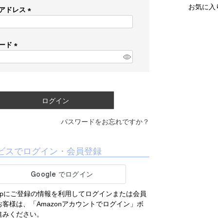
お気に入
アドレス
(
必
須
ード
)
(
必
須
)
ログイン
パスワードをお忘れですか？
ビスでログイン・会員登録
.co.jpにご登録の情報を利用してログインまたは会員
客様は、「Amazonアカウントでログイン」ボ
進みください。