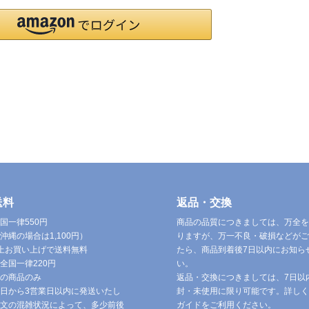
送料
返品・交換
国一律550円
商品の品質につきましては、万全を
沖縄の場合は1,100円）
りますが、万一不良・破損などがご
円以上お買い上げで送料無料
たら、商品到着後7日以内にお知ら
全国一律220円
い。
の商品のみ
返品・交換につきましては、7日以
日から3営業日以内に発送いたし
封・未使用に限り可能です。詳しく
文の混雑状況によって、多少前後
ガイドをご利用ください。