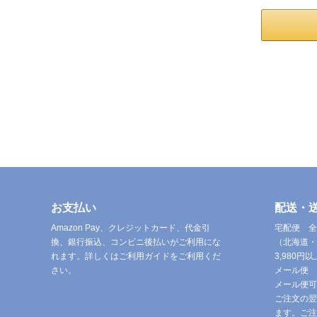
お支払い
配送・
Amazon Pay、クレジットカード、代金引
宅配便 全
換、銀行振込、コンビニ後払いがご利用にな
（北海道・
れます。詳しくはご利用ガイドをご利用くだ
3,980
さい。
メール便 
メール便可
ご注文の翌
ます。ご注