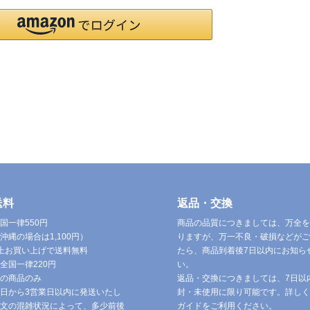
送料
返品・交換
国一律550円
商品の品質につきましては、万全を
沖縄の場合は1,100円）
りますが、万一不良・破損などがご
円以上お買い上げで送料無料
たら、商品到着後7日以内にお知ら
全国一律220円
い。
の商品のみ
返品・交換につきましては、7日以
日から3営業日以内に発送いたし
封・未使用に限り可能です。詳しく
文の混雑状況によって、多少前後
ガイドをご利用ください。