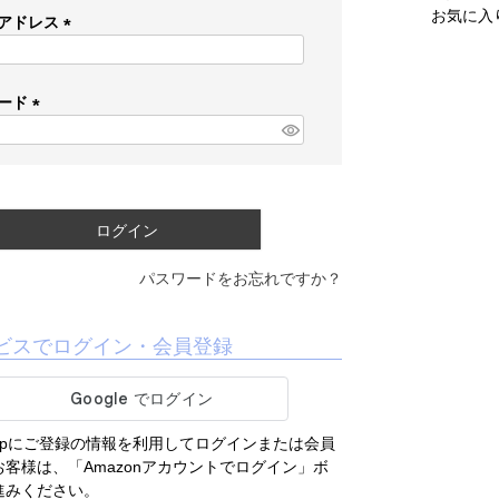
お気に入
アドレス
(
必
須
ード
)
(
必
須
)
ログイン
パスワードをお忘れですか？
ビスでログイン・会員登録
.co.jpにご登録の情報を利用してログインまたは会員
客様は、「Amazonアカウントでログイン」ボ
進みください。