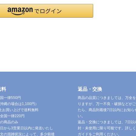
送料
返品・交換
国一律550円
商品の品質につきましては、万全を
沖縄の場合は1,100円）
りますが、万一不良・破損などがご
円以上お買い上げで送料無料
たら、商品到着後7日以内にお知ら
全国一律220円
い。
の商品のみ
返品・交換につきましては、7日以
日から3営業日以内に発送いたし
封・未使用に限り可能です。詳しく
文の混雑状況によって、多少前後
ガイドをご利用ください。