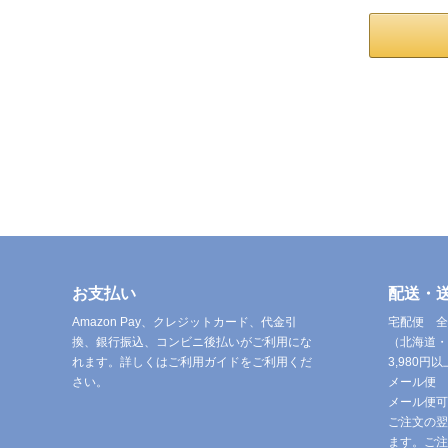
お支払い
配送・
Amazon Pay、クレジットカード、代金引
宅配便 全
換、銀行振込、コンビニ後払いがご利用にな
（北海道・
れます。詳しくはご利用ガイドをご利用くだ
3,980
さい。
メール便 
メール便可
ご注文の翌
ます。ご注