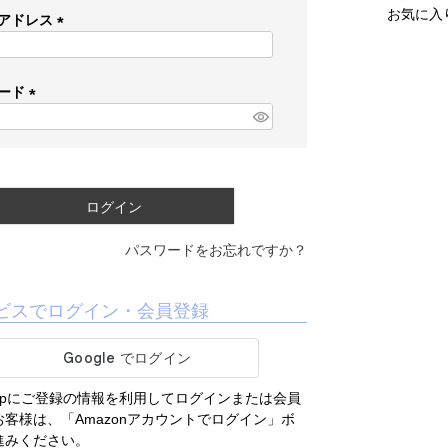
お気に入
アドレス
(
必
須
ード
)
(
必
須
)
ログイン
パスワードをお忘れですか？
ビスでログイン・会員登録
.co.jpにご登録の情報を利用してログインまたは会員
客様は、「Amazonアカウントでログイン」ボ
進みください。