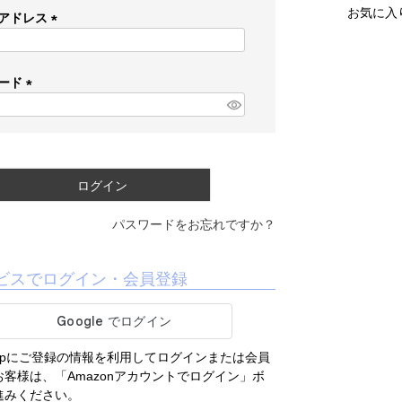
お気に入
アドレス
(
必
須
ード
)
(
必
須
)
ログイン
パスワードをお忘れですか？
ビスでログイン・会員登録
.co.jpにご登録の情報を利用してログインまたは会員
客様は、「Amazonアカウントでログイン」ボ
進みください。