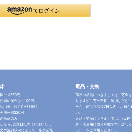
送料
返品・交換
国一律550円
商品の品質につきましては、万全を
沖縄の場合は1,100円）
りますが、万一不良・破損などがご
円以上お買い上げで送料無料
たら、商品到着後7日以内にお知ら
全国一律220円
い。
の商品のみ
返品・交換につきましては、7日以
日から3営業日以内に発送いたし
封・未使用に限り可能です。詳しく
文の混雑状況によって、多少前後
ガイドをご利用ください。