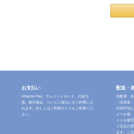
お支払い
配送・
Amazon Pay、クレジットカード、代金引
宅配便 全
換、銀行振込、コンビニ後払いがご利用にな
（北海道・
れます。詳しくはご利用ガイドをご利用くだ
3,980
さい。
メール便 
メール便可
ご注文の翌
ます。ご注