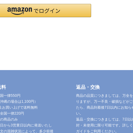
送料
返品・交換
国一律550円
商品の品質につきましては、万全を
沖縄の場合は1,100円）
りますが、万一不良・破損などがご
円以上お買い上げで送料無料
たら、商品到着後7日以内にお知ら
全国一律220円
い。
の商品のみ
返品・交換につきましては、7日以
日から3営業日以内に発送いたし
封・未使用に限り可能です。詳しく
文の混雑状況によって、多少前後
ガイドをご利用ください。