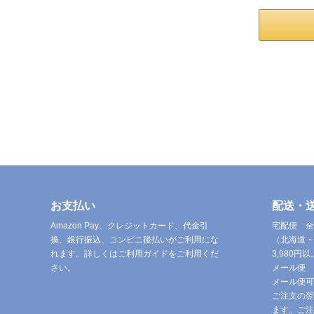
お支払い
配送・
Amazon Pay、クレジットカード、代金引
宅配便 全
換、銀行振込、コンビニ後払いがご利用にな
（北海道・
れます。詳しくはご利用ガイドをご利用くだ
3,980
さい。
メール便 
メール便可
ご注文の翌
ます。ご注