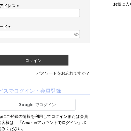
お気に入
アドレス
(
必
須
ード
)
(
必
須
)
ログイン
パスワードをお忘れですか？
ビスでログイン・会員登録
.co.jpにご登録の情報を利用してログインまたは会員
客様は、「Amazonアカウントでログイン」ボ
進みください。