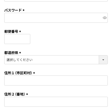
必
須
パスワード
)
(
必
須
郵便番号
)
(
必
須
都道府県
)
(
必
須
住所１（市区町村）
)
(
必
須
住所２（番地）
)
(
必
須