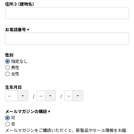
住所３（建物名）
)
お電話番号
(
必
須
性別
)
指定なし
男性
女性
生年月日
メールマガジンの購読
可
(
否
必
メールマガジンをご購読いただくと、新製品やセール情報をお届
須