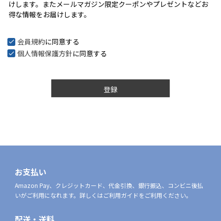
けします。またメールマガジン限定クーポンやプレゼントなどお
)
得な情報をお届けします。
会員規約
に同意する
個人情報保護方針
に同意する
登録
お支払い
Amazon Pay、クレジットカード、代金引換、銀行振込、コンビニ後払
いがご利用になれます。詳しくはご利用ガイドをご利用ください。
配送・送料