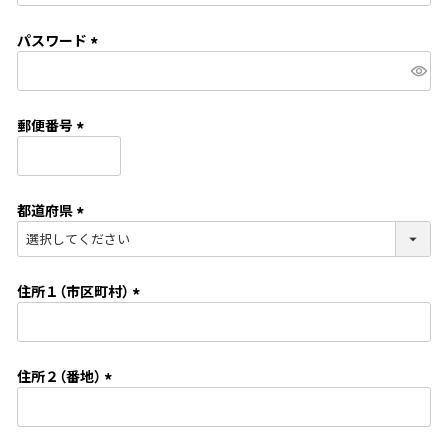
必
須
パスワード
)
(
必
須
郵便番号
)
(
必
須
都道府県
)
(
必
須
住所１（市区町村）
)
(
必
須
住所２（番地）
)
(
必
須