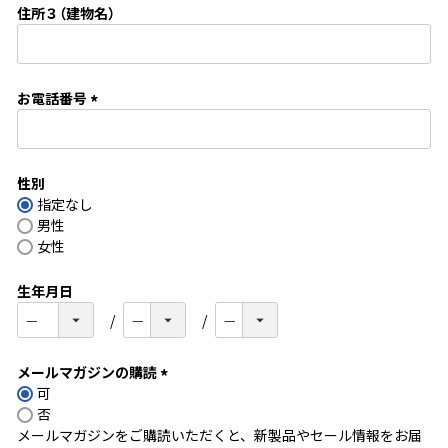
住所３（建物名）
)
お電話番号
(
必
須
性別
)
指定なし
男性
女性
生年月日
メールマガジンの購読
可
(
否
必
メールマガジンをご購読いただくと、新製品やセール情報をお届
須