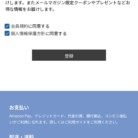
けします。またメールマガジン限定クーポンやプレゼントなどお
)
得な情報をお届けします。
会員規約
に同意する
個人情報保護方針
に同意する
登録
お支払い
Amazon Pay、クレジットカード、代金引換、銀行振込、コンビニ後払
いがご利用になれます。詳しくはご利用ガイドをご利用ください。
配送・送料