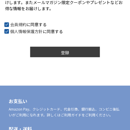
けします。またメールマガジン限定クーポンやプレゼントなどお
)
得な情報をお届けします。
会員規約
に同意する
個人情報保護方針
に同意する
登録
お支払い
Amazon Pay、クレジットカード、代金引換、銀行振込、コンビニ後払
いがご利用になれます。詳しくはご利用ガイドをご利用ください。
配送・送料