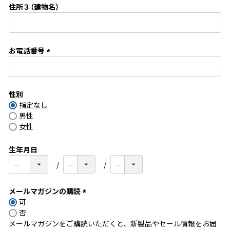
住所３（建物名）
)
お電話番号
(
必
須
性別
)
指定なし
男性
女性
生年月日
メールマガジンの購読
可
(
否
必
メールマガジンをご購読いただくと、新製品やセール情報をお届
須