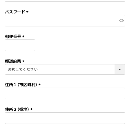
必
須
パスワード
)
(
必
須
郵便番号
)
(
必
須
都道府県
)
(
必
須
住所１（市区町村）
)
(
必
須
住所２（番地）
)
(
必
須