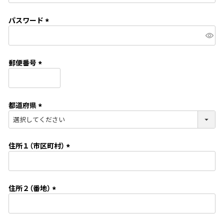
必
須
パスワード
)
(
必
須
郵便番号
)
(
必
須
都道府県
)
(
必
須
住所１（市区町村）
)
(
必
須
住所２（番地）
)
(
必
須