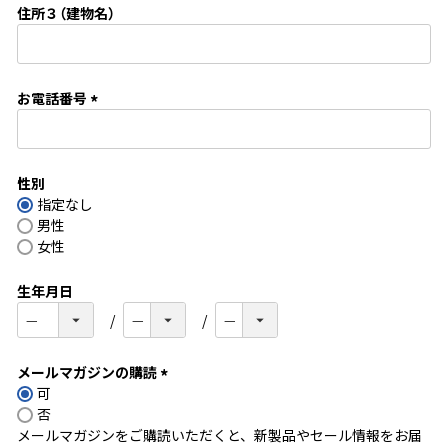
住所３（建物名）
)
お電話番号
(
必
須
性別
)
指定なし
男性
女性
生年月日
メールマガジンの購読
可
(
否
必
メールマガジンをご購読いただくと、新製品やセール情報をお届
須