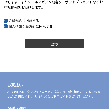
けします。またメールマガジン限定クーポンやプレゼントなどお
)
得な情報をお届けします。
会員規約
に同意する
個人情報保護方針
に同意する
登録
お支払い
Amazon Pay、クレジットカード、代金引換、銀行振込、コンビニ後払
いがご利用になれます。詳しくはご利用ガイドをご利用ください。
配送・送料