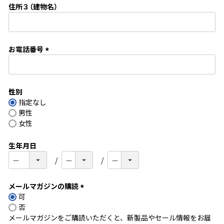
住所３（建物名）
)
お電話番号
(
必
須
性別
)
指定なし
男性
女性
生年月日
メールマガジンの購読
可
(
否
必
メールマガジンをご購読いただくと、新製品やセール情報をお届
須