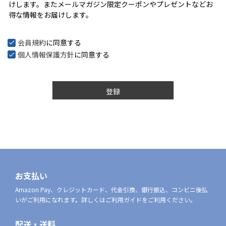
けします。またメールマガジン限定クーポンやプレゼントなどお
)
得な情報をお届けします。
会員規約
に同意する
個人情報保護方針
に同意する
登録
お支払い
Amazon Pay、クレジットカード、代金引換、銀行振込、コンビニ後払
いがご利用になれます。詳しくはご利用ガイドをご利用ください。
配送・送料