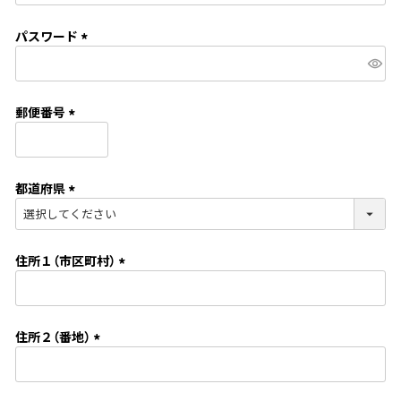
必
須
パスワード
)
(
必
須
郵便番号
)
(
必
須
都道府県
)
(
必
須
住所１（市区町村）
)
(
必
須
住所２（番地）
)
(
必
須