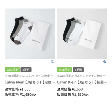
WEB限定
3足組
WEB限定
3足組
≪WEB限定≫カルバンクライン 紳士 靴下 公式ショップ 3足組
≪WEB限定≫ カルバンクライン 紳士 靴下 3足組 カジュアル
Calvin Klein 【3足セット】足底パ
Calvin Klein 【3足セット】抗菌防
イル 抗菌防臭 アーチサポート
臭 足底パイル スニーカー丈ソ
通常価格
¥
1,650
通常価格
¥
1,650
スニーカー丈 カジュアルソック
ックス メンズ 92572500
販売価格
¥
1,650
販売価格
¥
1,650
税込
税込
ス メンズ 92572501