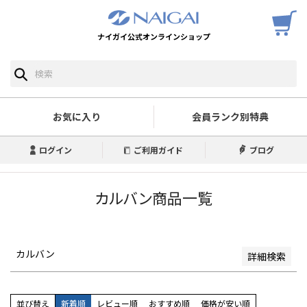
ナイガイ公式オンラインショップ
予約商品
予約商品のみを表示
並び順
新着順
お気に入り
会員ランク別特典
登録順
価格が安い順
ログイン
ご利用ガイド
ブログ
価格が高い順
優先度順
レビュー順
カルバン商品一覧
キーワードヒット順
検索
カルバン
詳細検索
並び替え
新着順
レビュー順
おすすめ順
価格が安い順