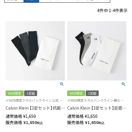
4
件中
1
-
4
件表示
WEB限定
3足組
WEB限定
3足組
≪WEB限定≫カルバンクライン 公式 紳士 靴下
≪WEB限定≫カルバンクライン 紳士 靴下 3足組 カジュアル
Calvin Klein 【3足セット】抗菌防
Calvin Klein 【3足セット】足底パ
臭 太リブ ビジネス ワンポイン
イル 抗菌防臭 ショート丈ソッ
通常価格
¥
1,650
通常価格
¥
1,650
ト クルー丈 ソックス メンズ
クス メンズ 92572502
販売価格
¥
1,650
販売価格
¥
1,650
税込
税込
92572200